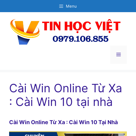
Chuyển
Menu
đến
nội
dung
Menu
Cài Win Online Từ Xa
: Cài Win 10 tại nhà
Cài Win Online Từ Xa : Cài Win 10 Tại Nhà