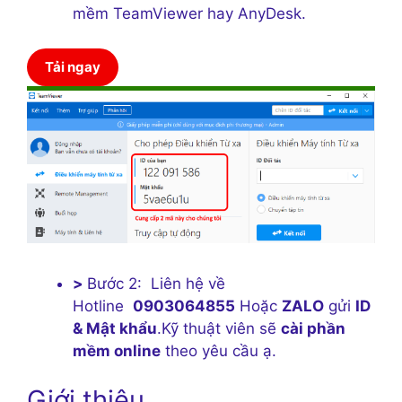
mềm TeamViewer hay AnyDesk.
Tải ngay
>
Bước 2: Liên hệ về
Hotline
0903064855
Hoặc
ZALO
gửi
ID
& Mật khẩu
.Kỹ thuật viên sẽ
cài phần
mềm online
theo yêu cầu ạ.
Giới thiệu