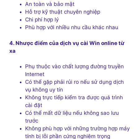
An toàn và bảo mật
Hỗ trợ kỹ thuật chuyên nghiệp
Chi phí hợp lý
Phù hợp với nhiều nhu cầu khác nhau
4. Nhược điểm của dịch vụ cài Win online từ
xa
Phụ thuộc vào chất lượng đường truyền
Internet
Có thể gặp phải rủi ro nếu sử dụng dịch
vụ không uy tín
Không trực tiếp kiểm tra được quá trình
cài đặt
Có thể mất dữ liệu nếu không sao lưu
trước
Không phù hợp với những trường hợp máy
tính bị lỗi phần cứng nghiêm trọng