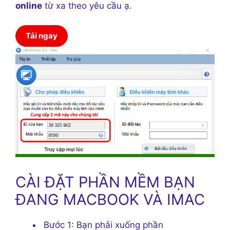
online
từ xa theo yêu cầu ạ.
Tải ngay
CÀI ĐẶT PHẦN MỀM BẠN
ĐANG MACBOOK VÀ IMAC
Bước 1: Bạn phải xuống phần