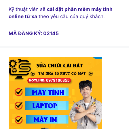
Kỹ thuật viên sẽ
cài đặt phần mềm máy tính
online từ xa
theo yêu cầu của quý khách.
MÃ ĐĂNG KÝ: 02145