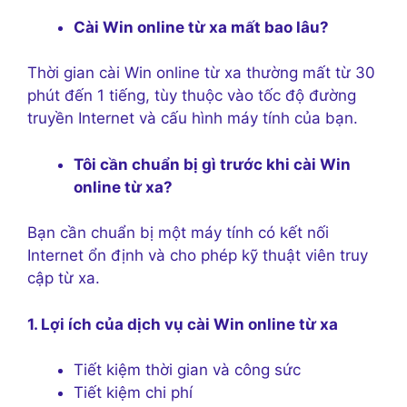
Cài Win online từ xa mất bao lâu?
Thời gian cài Win online từ xa thường mất từ 30
phút đến 1 tiếng, tùy thuộc vào tốc độ đường
truyền Internet và cấu hình máy tính của bạn.
Tôi cần chuẩn bị gì trước khi cài Win
online từ xa?
Bạn cần chuẩn bị một máy tính có kết nối
Internet ổn định và cho phép kỹ thuật viên truy
cập từ xa.
1. Lợi ích của dịch vụ cài Win online từ xa
Tiết kiệm thời gian và công sức
Tiết kiệm chi phí