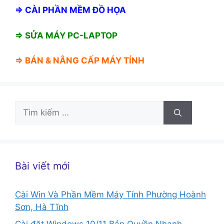
⇒
CÀI PHẦN MỀM ĐỒ HỌA
⇒ SỬA MÁY PC-LAPTOP
⇒ BÁN &
NÂNG CẤP MÁY TÍNH
Tìm
kiếm
cho:
Bài viết mới
Cài Win Và Phần Mềm Máy Tính Phường Hoành
Sơn, Hà Tĩnh
Cài đặt Windows 10/11 Bản Quyền Nhanh