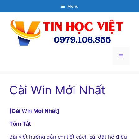
Chuyển
Menu
đến
nội
dung
Menu
Cài Win Mới Nhất
[Cài
Win
Mới Nhất]
Tóm Tắt
Bài viết hướng dẫn chi tiết cách cài đặt hệ điều