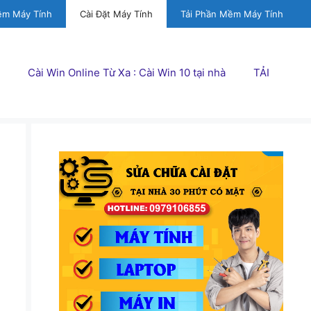
ềm Máy Tính
Cài Đặt Máy Tính
Tải Phần Mềm Máy Tính
Cài Win Online Từ Xa : Cài Win 10 tại nhà
TẢI