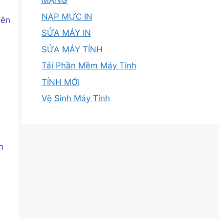
MẠNG
NẠP MỰC IN
iên
SỬA MÁY IN
SỬA MÁY TÍNH
Tải Phần Mềm Máy Tính
TỈNH MỚI
,
Vệ Sinh Máy Tính
h