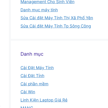
Management Cho Sinh Viên
Danh mục máy tính
Sửa Cài đặt Máy Tính Thị Xã Phổ Yên
Sửa Cài đặt Máy Tính Tp Sông Công
Danh mục
Cài Đặt Máy Tính
Cài Đặt Tỉnh
Cài phần mềm
Cài Win
Linh Kiện Laptop Giá Rẻ
ồ