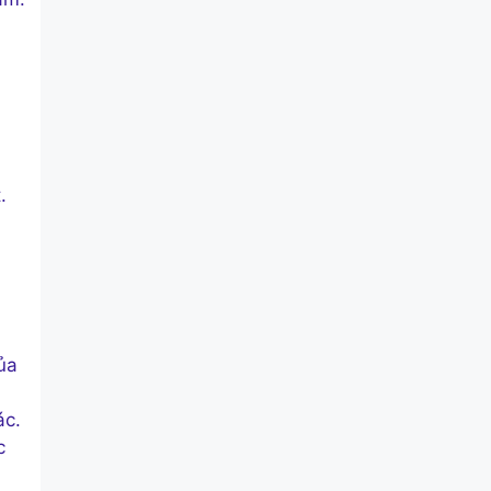
.
ủa
ác.
c