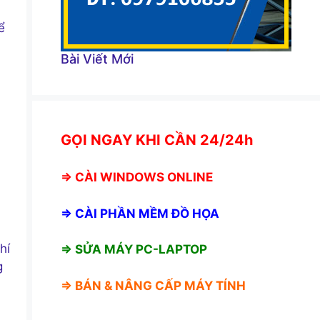
ể
Bài Viết Mới
GỌI NGAY KHI CẦN 24/24h
⇒
CÀI WINDOWS ONLINE
⇒
CÀI PHẦN MỀM ĐỒ HỌA
hí
⇒ SỬA MÁY PC-LAPTOP
g
⇒ BÁN &
NÂNG CẤP MÁY TÍNH