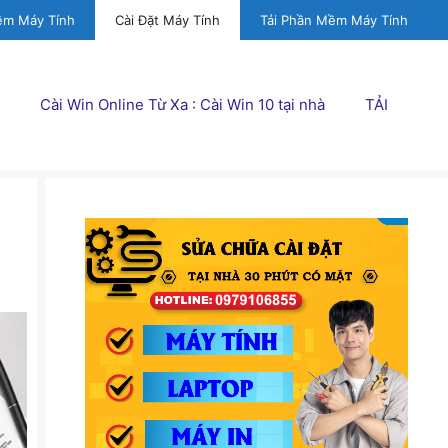
ềm Máy Tính
Cài Đặt Máy Tính
Tải Phần Mềm Máy Tính
Cài Win Online Từ Xa : Cài Win 10 tại nhà
TẢI