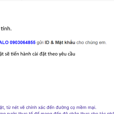
ật, từ nét vẽ chính xác đến đường cọ mềm mại.
ứng nước thực tế để mang đến độ chân thực cho tác ph