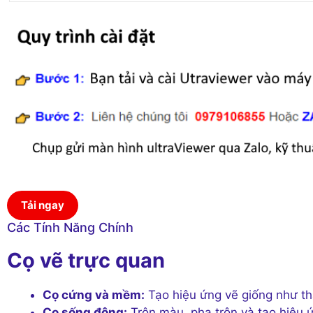
Tải ngay
Các Tính Năng Chính
Cọ vẽ trực quan
Cọ cứng và mềm:
Tạo hiệu ứng vẽ giống như th
Cọ sống động:
Trộn màu, pha trộn và tạo hiệu 