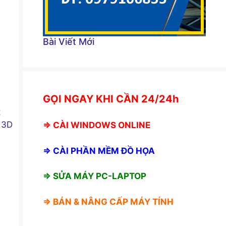
Bài Viết Mới
GỌI NGAY KHI CẦN 24/24h
t
e 3D
⇒
CÀI WINDOWS ONLINE
⇒
CÀI PHẦN MỀM ĐỒ HỌA
⇒ SỬA MÁY PC-LAPTOP
⇒ BÁN &
NÂNG CẤP MÁY TÍNH