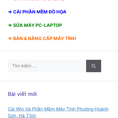
⇒
CÀI PHẦN MỀM ĐỒ HỌA
⇒ SỬA MÁY PC-LAPTOP
⇒ BÁN &
NÂNG CẤP MÁY TÍNH
Tìm
kiếm
cho:
Bài viết mới
Cài Win Và Phần Mềm Máy Tính Phường Hoành
Sơn, Hà Tĩnh