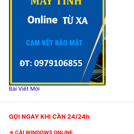
Bài Viết Mới
GỌI NGAY KHI CẦN 24/24h
⇒
CÀI WINDOWS ONLINE