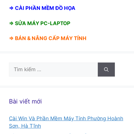
⇒
CÀI PHẦN MỀM ĐỒ HỌA
⇒ SỬA MÁY PC-LAPTOP
⇒ BÁN &
NÂNG CẤP MÁY TÍNH
Tìm
kiếm
cho:
Bài viết mới
Cài Win Và Phần Mềm Máy Tính Phường Hoành
Sơn, Hà Tĩnh