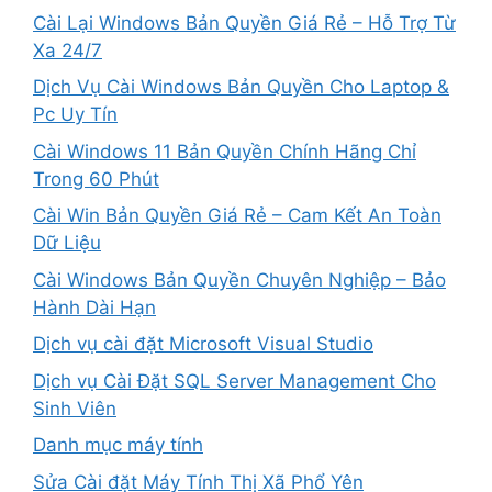
Cài Lại Windows Bản Quyền Giá Rẻ – Hỗ Trợ Từ
Xa 24/7
Dịch Vụ Cài Windows Bản Quyền Cho Laptop &
Pc Uy Tín
Cài Windows 11 Bản Quyền Chính Hãng Chỉ
Trong 60 Phút
Cài Win Bản Quyền Giá Rẻ – Cam Kết An Toàn
Dữ Liệu
Cài Windows Bản Quyền Chuyên Nghiệp – Bảo
Hành Dài Hạn
Dịch vụ cài đặt Microsoft Visual Studio
Dịch vụ Cài Đặt SQL Server Management Cho
Sinh Viên
Danh mục máy tính
Sửa Cài đặt Máy Tính Thị Xã Phổ Yên