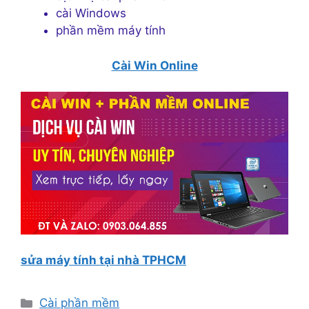
cài Windows
phần mềm máy tính
Cài Win Online
sửa máy tính tại nhà TPHCM
Danh
Cài phần mềm