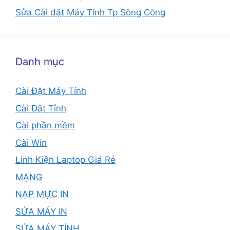
Sửa Cài đặt Máy Tính Tp Sông Công
Danh mục
Cài Đặt Máy Tính
Cài Đặt Tỉnh
Cài phần mềm
Cài Win
Linh Kiện Laptop Giá Rẻ
MẠNG
NẠP MỰC IN
SỬA MÁY IN
SỬA MÁY TÍNH