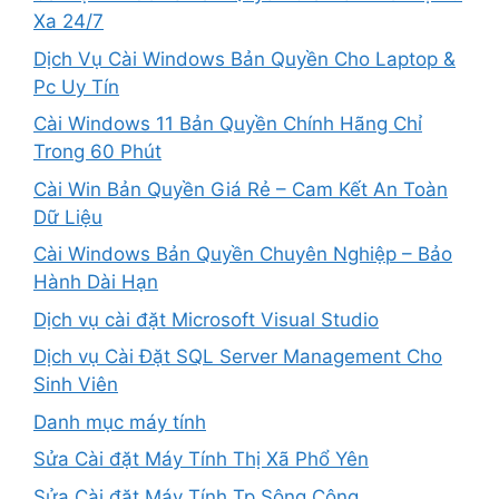
Xa 24/7
Dịch Vụ Cài Windows Bản Quyền Cho Laptop &
Pc Uy Tín
Cài Windows 11 Bản Quyền Chính Hãng Chỉ
Trong 60 Phút
Cài Win Bản Quyền Giá Rẻ – Cam Kết An Toàn
Dữ Liệu
Cài Windows Bản Quyền Chuyên Nghiệp – Bảo
Hành Dài Hạn
Dịch vụ cài đặt Microsoft Visual Studio
Dịch vụ Cài Đặt SQL Server Management Cho
Sinh Viên
Danh mục máy tính
Sửa Cài đặt Máy Tính Thị Xã Phổ Yên
Sửa Cài đặt Máy Tính Tp Sông Công