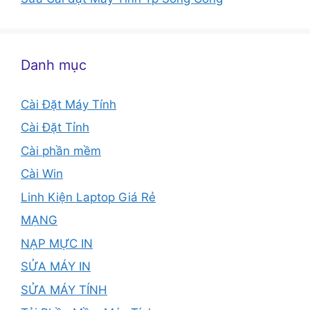
Danh mục
Cài Đặt Máy Tính
Cài Đặt Tỉnh
Cài phần mềm
Cài Win
Linh Kiện Laptop Giá Rẻ
MẠNG
NẠP MỰC IN
SỬA MÁY IN
SỬA MÁY TÍNH