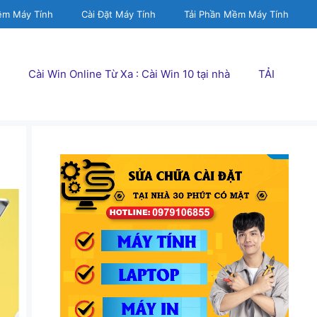
ềm Máy Tính
Cài Đặt Máy Tính
Tải Phần Mềm Máy Tính
Cài Win Online Từ Xa : Cài Win 10 tại nhà
TẢI