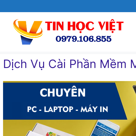
Chuyển
đến
nội
dung
Dịch Vụ Cài Phần Mềm M