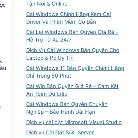
Tận Nơi & Online
ược
Cài Windows Chính Hãng Kèm Cài
Driver Và Phần Mềm Cơ Bản
Cài Lại Windows Bản Quyền Giá Rẻ –
Hỗ Trợ Từ Xa 24/7
Dịch Vụ Cài Windows Bản Quyền Cho
Laptop & Pc Uy Tín
,
cầu
Cài Windows 11 Bản Quyền Chính Hãng
Chỉ Trong 60 Phút
Cài Win Bản Quyền Giá Rẻ – Cam Kết
An Toàn Dữ Liệu
Cài Windows Bản Quyền Chuyên
n
Nghiệp – Bảo Hành Dài Hạn
Dịch vụ cài đặt Microsoft Visual Studio
Dịch vụ Cài Đặt SQL Server