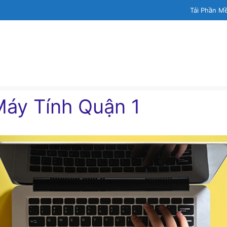
Tải Phần M
áy Tính Quận 1