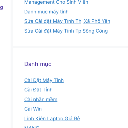
Management Cho Sinh Viên
ng
Danh mục máy tính
Sửa Cài đặt Máy Tính Thị Xã Phổ Yên
Sửa Cài đặt Máy Tính Tp Sông Công
Danh mục
Cài Đặt Máy Tính
Cài Đặt Tỉnh
Cài phần mềm
Cài Win
Linh Kiện Laptop Giá Rẻ