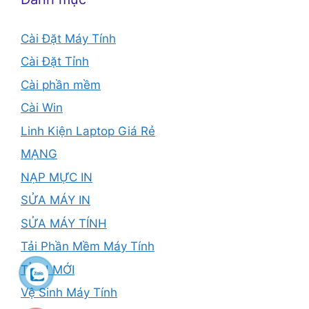
Cài Đặt Máy Tính
Cài Đặt Tỉnh
Cài phần mềm
Cài Win
Linh Kiện Laptop Giá Rẻ
MẠNG
NẠP MỰC IN
SỬA MÁY IN
SỬA MÁY TÍNH
Tải Phần Mềm Máy Tính
TỈNH MỚI
Vệ Sinh Máy Tính