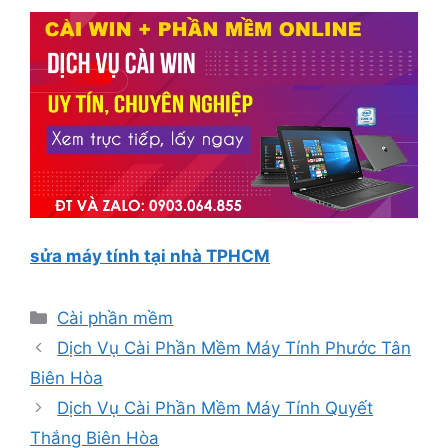
sửa máy tính tại nhà TPHCM
Danh
Cài phần mềm
mục
Dịch Vụ Cài Phần Mềm Máy Tính Phước Tân
Biên Hòa
Dịch Vụ Cài Phần Mềm Máy Tính Quyết
Thắng Biên Hòa