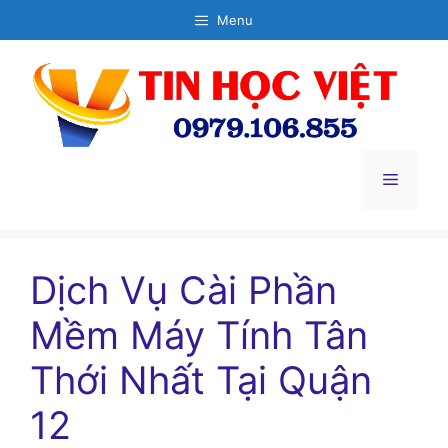
Chuyển
Menu
đến
nội
dung
Menu
Dịch Vụ Cài Phần
Mềm Máy Tính Tân
Thới Nhất Tại Quận
12