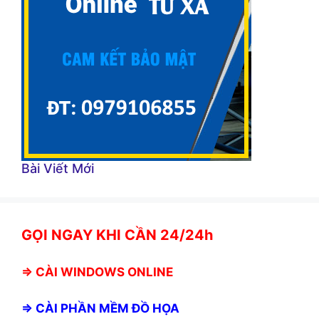
Bài Viết Mới
GỌI NGAY KHI CẦN 24/24h
⇒
CÀI WINDOWS ONLINE
⇒
CÀI PHẦN MỀM ĐỒ HỌA