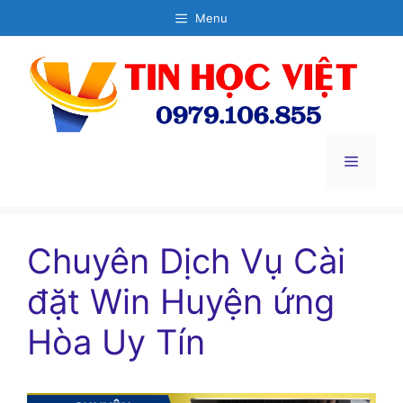
Chuyển
Menu
đến
nội
dung
Menu
Chuyên Dịch Vụ Cài
đặt Win Huyện ứng
Hòa Uy Tín