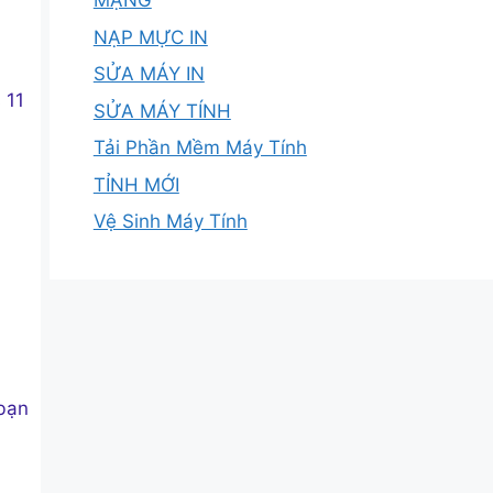
MẠNG
NẠP MỰC IN
SỬA MÁY IN
 11
SỬA MÁY TÍNH
Tải Phần Mềm Máy Tính
TỈNH MỚI
Vệ Sinh Máy Tính
 bạn