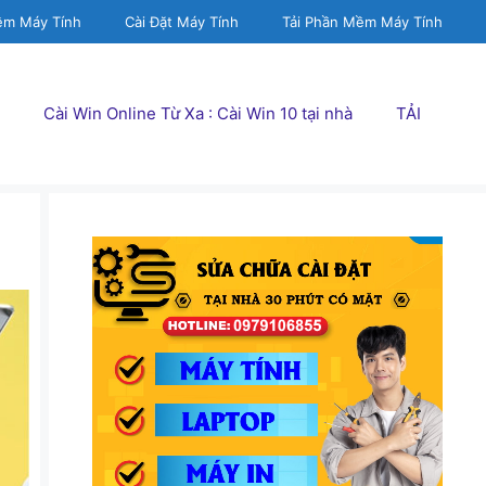
ềm Máy Tính
Cài Đặt Máy Tính
Tải Phần Mềm Máy Tính
Cài Win Online Từ Xa : Cài Win 10 tại nhà
TẢI