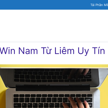
Tải Phần M
 Win Nam Từ Liêm Uy Tín