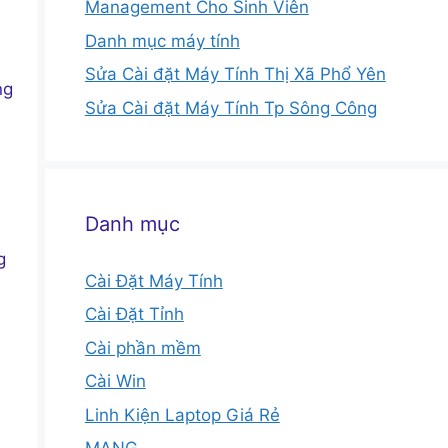
Management Cho Sinh Viên
Danh mục máy tính
Sửa Cài đặt Máy Tính Thị Xã Phổ Yên
ng
Sửa Cài đặt Máy Tính Tp Sông Công
Danh mục
g
Cài Đặt Máy Tính
Cài Đặt Tỉnh
Cài phần mềm
Cài Win
Linh Kiện Laptop Giá Rẻ