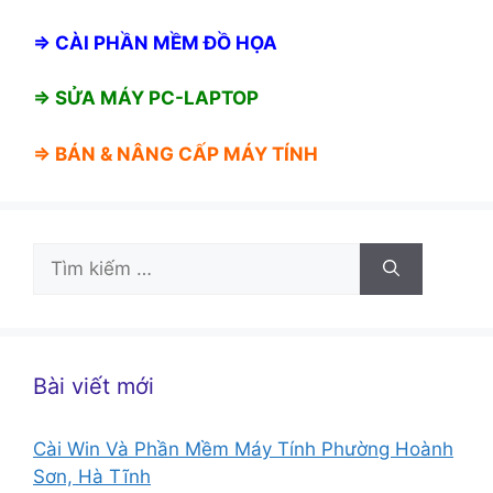
⇒
CÀI PHẦN MỀM ĐỒ HỌA
⇒ SỬA MÁY PC-LAPTOP
⇒ BÁN &
NÂNG CẤP MÁY TÍNH
Tìm
kiếm
cho:
Bài viết mới
Cài Win Và Phần Mềm Máy Tính Phường Hoành
Sơn, Hà Tĩnh