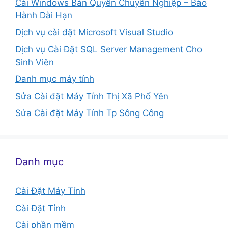
Cài Windows Bản Quyền Chuyên Nghiệp – Bảo
Hành Dài Hạn
Dịch vụ cài đặt Microsoft Visual Studio
Dịch vụ Cài Đặt SQL Server Management Cho
Sinh Viên
Danh mục máy tính
Sửa Cài đặt Máy Tính Thị Xã Phổ Yên
Sửa Cài đặt Máy Tính Tp Sông Công
Danh mục
Cài Đặt Máy Tính
Cài Đặt Tỉnh
Cài phần mềm