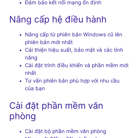
Đảm bảo kết nối mạng ổn định
Nâng cấp hệ điều hành
Nâng cấp từ phiên bản Windows cũ lên
phiên bản mới nhất
Cải thiện hiệu suất, bảo mật và các tính
năng
Cài đặt trình điều khiển và phần mềm mới
nhất
Tư vấn phiên bản phù hợp với nhu cầu
của bạn
Cài đặt phần mềm văn
phòng
Cài đặt bộ phần mềm văn phòng