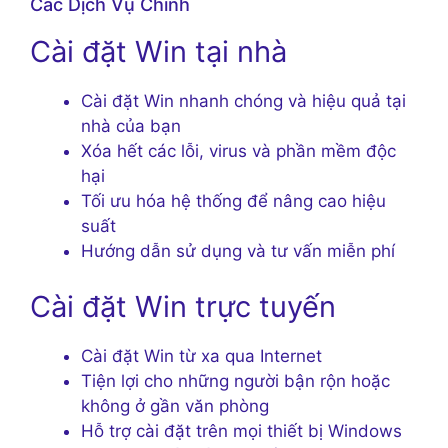
Các Dịch Vụ Chính
Cài đặt Win tại nhà
Cài đặt Win nhanh chóng và hiệu quả tại
nhà của bạn
Xóa hết các lỗi, virus và phần mềm độc
hại
Tối ưu hóa hệ thống để nâng cao hiệu
suất
Hướng dẫn sử dụng và tư vấn miễn phí
Cài đặt Win trực tuyến
Cài đặt Win từ xa qua Internet
Tiện lợi cho những người bận rộn hoặc
không ở gần văn phòng
Hỗ trợ cài đặt trên mọi thiết bị Windows