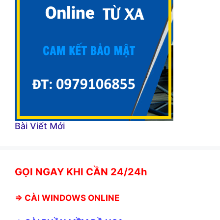
Bài Viết Mới
GỌI NGAY KHI CẦN 24/24h
⇒
CÀI WINDOWS ONLINE