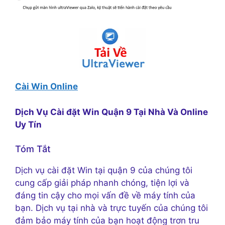
Cài Win Online
Dịch Vụ Cài đặt Win Quận 9 Tại Nhà Và Online
Uy Tín
Tóm Tắt
Dịch vụ cài đặt Win tại quận 9 của chúng tôi
cung cấp giải pháp nhanh chóng, tiện lợi và
đáng tin cậy cho mọi vấn đề về máy tính của
bạn. Dịch vụ tại nhà và trực tuyến của chúng tôi
đảm bảo máy tính của bạn hoạt động trơn tru