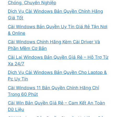
Chóng, Chuyên Nghiệp
Dịch Vụ Cài Windows Bản Quyền Chính Hãng
Giá Tốt
Cài Windows Bản Quyền Uy Tín Giá Rẻ Tận Nơi
& Online
Cài Windows Chính Hãng Kèm Cài Driver Và
Phần Mềm Cơ Bản
Cài Lại Windows Bản Quyền Giá Rẻ – Hỗ Trợ Từ
Xa 24/7
Dịch Vụ Cài Windows Bản Quyền Cho Laptop &
Pc Uy Tín
Cài Windows 11 Bản Quyền Chính Hãng Chỉ
Trong 60 Phút
Cài Win Bản Quyền Giá Rẻ – Cam Kết An Toàn
Dữ Liệu