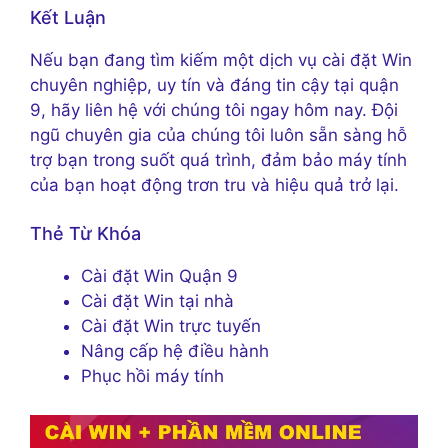
Kết Luận
Nếu bạn đang tìm kiếm một dịch vụ cài đặt Win
chuyên nghiệp, uy tín và đáng tin cậy tại quận
9, hãy liên hệ với chúng tôi ngay hôm nay. Đội
ngũ chuyên gia của chúng tôi luôn sẵn sàng hỗ
trợ bạn trong suốt quá trình, đảm bảo máy tính
của bạn hoạt động trơn tru và hiệu quả trở lại.
Thẻ Từ Khóa
Cài đặt Win Quận 9
Cài đặt Win tại nhà
Cài đặt Win trực tuyến
Nâng cấp hệ điều hành
Phục hồi máy tính