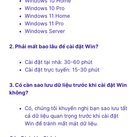
Windows 10 Home
Windows 10 Pro
Windows 11 Home
Windows 11 Pro
Windows Server
2. Phải mất bao lâu để cài đặt Win?
Cài đặt tại nhà: 30-60 phút
Cài đặt trực tuyến: 15-30 phút
3. Có cần sao lưu dữ liệu trước khi cài đặt Win
không?
Có, chúng tôi khuyến nghị bạn sao lưu tất
cả dữ liệu quan trọng trước khi cài đặt
Win để tránh mất mát dữ liệu.