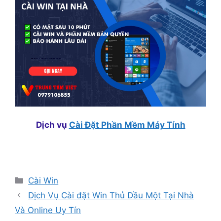
Dịch vụ
Cài Đặt Phần Mềm Máy Tính
Danh
Cài Win
mục
Dịch Vụ Cài đặt Win Thủ Dầu Một Tại Nhà
Và Online Uy Tín