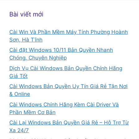
Bài viết mới
Cài Win Và Phần Mềm Máy Tính Phường Hoành
Sơn, Hà Tĩnh
Cài đặt Windows 10/11 Bản Quyền Nhanh
Chóng, Chuyên Nghiệp
Dịch Vụ Cài Windows Bản Quyền Chính Hãng
Giá Tốt
Cài Windows Bản Quyền Uy Tín Giá Rẻ Tận Nơi
& Online
Cài Windows Chính Hãng Kèm Cài Driver Và
Phần Mềm Cơ Bản
Cài Lại Windows Bản Quyền Giá Rẻ – Hỗ Trợ Từ
Xa 24/7