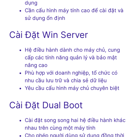
dụng
Cần cấu hình máy tính cao để cài đặt và
sử dụng ổn định
Cài Đặt Win Server
Hệ điều hành dành cho máy chủ, cung
cấp các tính năng quản lý và bảo mật
nâng cao
Phù hợp với doanh nghiệp, tổ chức có
nhu cầu lưu trữ và chia sẻ dữ liệu
Yêu cầu cấu hình máy chủ chuyên biệt
Cài Đặt Dual Boot
Cài đặt song song hai hệ điều hành khác
nhau trên cùng một máy tính
Cho phép người dùng sử dụng đồng thời