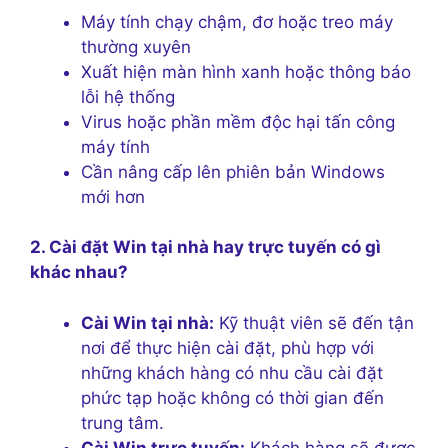
Máy tính chạy chậm, đơ hoặc treo máy
thường xuyên
Xuất hiện màn hình xanh hoặc thông báo
lỗi hệ thống
Virus hoặc phần mềm độc hại tấn công
máy tính
Cần nâng cấp lên phiên bản Windows
mới hơn
2. Cài đặt Win tại nhà hay trực tuyến có gì
khác nhau?
Cài Win tại nhà:
Kỹ thuật viên sẽ đến tận
nơi để thực hiện cài đặt, phù hợp với
những khách hàng có nhu cầu cài đặt
phức tạp hoặc không có thời gian đến
trung tâm.
Cài Win trực tuyến:
Khách hàng sẽ được