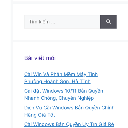
Tìm
kiếm
cho:
Bài viết mới
Cài Win Và Phần Mềm Máy Tính
Phường Hoành Sơn, Hà Tĩnh
Cài đặt Windows 10/11 Bản Quyền
Nhanh Chóng, Chuyên Nghiệp
Dịch Vụ Cài Windows Bản Quyền Chính
Hãng Giá Tốt
Cài Windows Bản Quyền Uy Tín Giá Rẻ