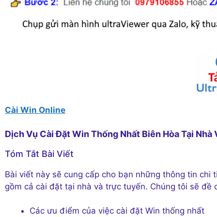
Cài Win Online
Dịch Vụ Cài Đặt Win Thống Nhất Biên Hòa Tại Nhà 
Tóm Tắt Bài Viết
Bài viết này sẽ cung cấp cho bạn những thông tin chi t
gồm cả cài đặt tại nhà và trực tuyến. Chúng tôi sẽ đề
Các ưu điểm của việc cài đặt Win thống nhất