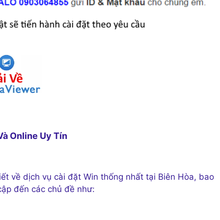
Và Online Uy Tín
iết về dịch vụ cài đặt Win thống nhất tại Biên Hòa, bao
 cập đến các chủ đề như: