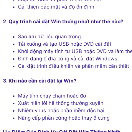
Cải thiện bảo mật và độ ổn định
2. Quy trình cài đặt Win thống nhất như thế nào?
Sao lưu dữ liệu quan trọng
Tải xuống và tạo USB hoặc DVD cài đặt
Khởi động máy tính từ USB hoặc DVD và làm th
Định dạng ổ đĩa cứng và cài đặt Windows
Cài đặt trình điều khiển và phần mềm cần thiết
3. Khi nào cần cài đặt lại Win?
Máy tính chạy chậm hoặc đơ
Xuất hiện lỗi hệ thống thường xuyên
Nhiễm virus hoặc phần mềm độc hại
Nâng cấp phần cứng hoặc thay ổ cứng