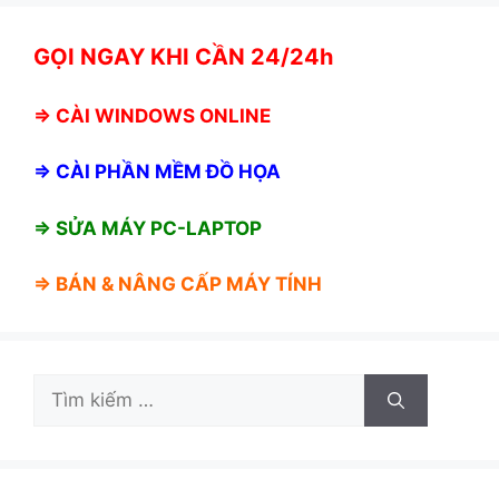
GỌI NGAY KHI CẦN 24/24h
⇒
CÀI WINDOWS ONLINE
⇒
CÀI PHẦN MỀM ĐỒ HỌA
⇒ SỬA MÁY PC-LAPTOP
⇒ BÁN &
NÂNG CẤP MÁY TÍNH
Tìm
kiếm
cho: