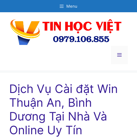
Chuyển
Menu
đến
nội
dung
Menu
Dịch Vụ Cài đặt Win
Thuận An, Bình
Dương Tại Nhà Và
Online Uy Tín