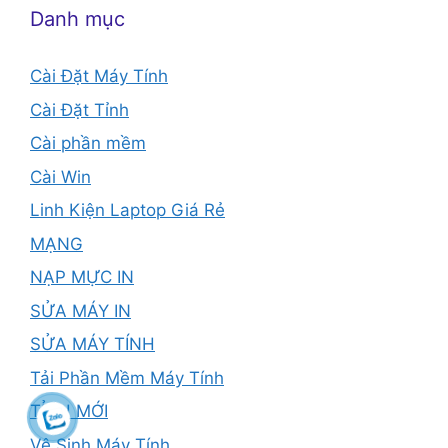
Danh mục
Cài Đặt Máy Tính
Cài Đặt Tỉnh
Cài phần mềm
Cài Win
Linh Kiện Laptop Giá Rẻ
MẠNG
NẠP MỰC IN
SỬA MÁY IN
SỬA MÁY TÍNH
Tải Phần Mềm Máy Tính
TỈNH MỚI
Vệ Sinh Máy Tính