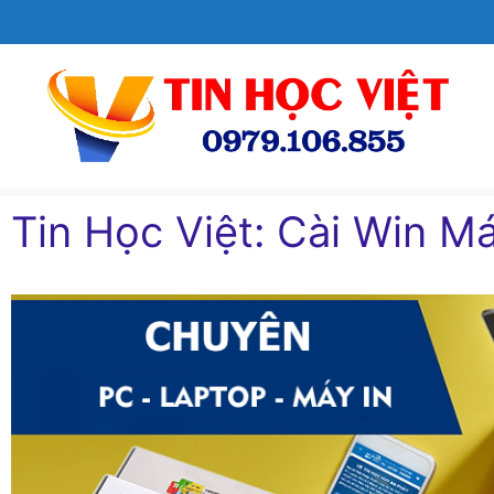
Chuyển
đến
nội
dung
Tin Học Việt: Cài Win Ma