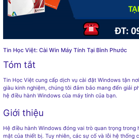
Tin Học Việt: Cài Win Máy Tính Tại Bình Phước
Tóm tắt
Tin Học Việt cung cấp dịch vụ cài đặt Windows tận nơi
giàu kinh nghiệm, chúng tôi đảm bảo mang đến giải p
hệ điều hành Windows của máy tính của bạn.
Giới thiệu
Hệ điều hành Windows đóng vai trò quan trọng trong 
mật của thiết bị. Tuy nhiên, các sự cố và lỗi hệ thống 