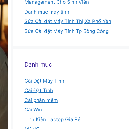
Management Cho Sinh Viên
Danh mục máy tính
Sửa Cài đặt Máy Tính Thị Xã Phổ Yên
Sửa Cài đặt Máy Tính Tp Sông Công
Danh mục
Cài Đặt Máy Tính
Cài Đặt Tỉnh
Cài phần mềm
Cài Win
Linh Kiện Laptop Giá Rẻ