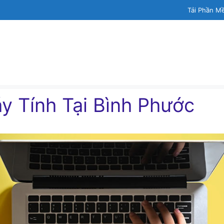
Tải Phần M
́y Tính Tại Bình Phước