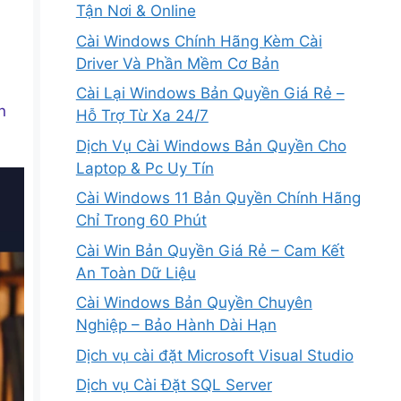
Tận Nơi & Online
Cài Windows Chính Hãng Kèm Cài
Driver Và Phần Mềm Cơ Bản
Cài Lại Windows Bản Quyền Giá Rẻ –
n
Hỗ Trợ Từ Xa 24/7
Dịch Vụ Cài Windows Bản Quyền Cho
Laptop & Pc Uy Tín
Cài Windows 11 Bản Quyền Chính Hãng
Chỉ Trong 60 Phút
Cài Win Bản Quyền Giá Rẻ – Cam Kết
An Toàn Dữ Liệu
Cài Windows Bản Quyền Chuyên
Nghiệp – Bảo Hành Dài Hạn
Dịch vụ cài đặt Microsoft Visual Studio
Dịch vụ Cài Đặt SQL Server