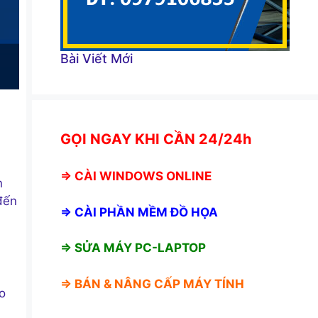
Bài Viết Mới
GỌI NGAY KHI CẦN 24/24h
⇒
CÀI WINDOWS ONLINE
n
đến
⇒
CÀI PHẦN MỀM ĐỒ HỌA
⇒ SỬA MÁY PC-LAPTOP
⇒ BÁN &
NÂNG CẤP MÁY TÍNH
o