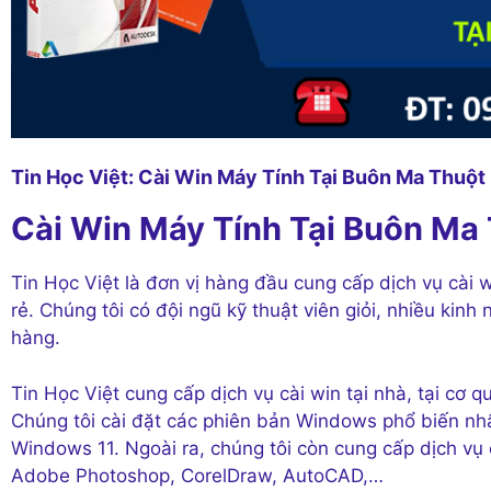
Tin Học Việt: Cài Win Máy Tính Tại Buôn Ma Thuột
Cài Win Máy Tính Tại Buôn Ma 
Tin Học Việt là đơn vị hàng đầu cung cấp dịch vụ cài 
rẻ. Chúng tôi có đội ngũ kỹ thuật viên giỏi, nhiều kin
hàng.
Tin Học Việt cung cấp dịch vụ cài win tại nhà, tại cơ 
Chúng tôi cài đặt các phiên bản Windows phổ biến
Windows 11. Ngoài ra, chúng tôi còn cung cấp dịch vụ 
Adobe Photoshop, CorelDraw, AutoCAD,…