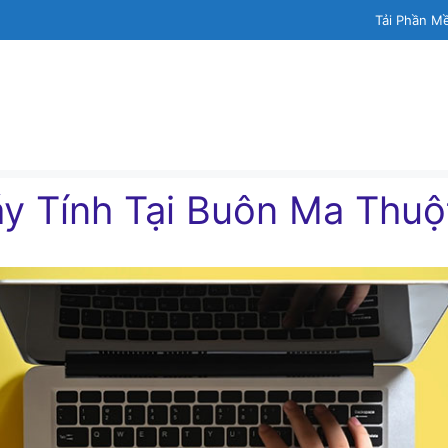
Tải Phần M
́y Tính Tại Buôn Ma Thuộ