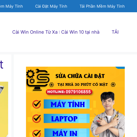
ềm Máy Tính
Cài Đặt Máy Tính
Tải Phần Mềm Máy Tính
Cài Win Online Từ Xa : Cài Win 10 tại nhà
TẢI
t