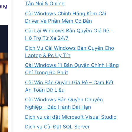
Tận Nơi & Online
àng
Cài Windows Chính Hãng Kèm Cài
Driver Và Phần Mềm Cơ Bản
Cài Lại Windows Bản Quyền Giá Rẻ –
Hỗ Trợ Từ Xa 24/7
Dịch Vụ Cài Windows Bản Quyền Cho
Laptop & Pc Uy Tín
Cài Windows 11 Bản Quyền Chính Hãng
Chỉ Trong 60 Phút
Cài Win Bản Quyền Giá Rẻ – Cam Kết
An Toàn Dữ Liệu
Cài Windows Bản Quyền Chuyên
Nghiệp – Bảo Hành Dài Hạn
Dịch vụ cài đặt Microsoft Visual Studio
Dịch vụ Cài Đặt SQL Server