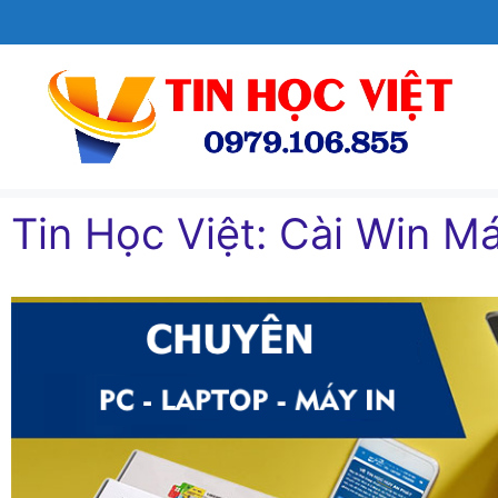
Chuyển
đến
nội
dung
Tin Học Việt: Cài Win Ma