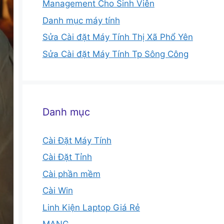
Management Cho Sinh Viên
Danh mục máy tính
Sửa Cài đặt Máy Tính Thị Xã Phổ Yên
Sửa Cài đặt Máy Tính Tp Sông Công
Danh mục
Cài Đặt Máy Tính
Cài Đặt Tỉnh
Cài phần mềm
Cài Win
Linh Kiện Laptop Giá Rẻ