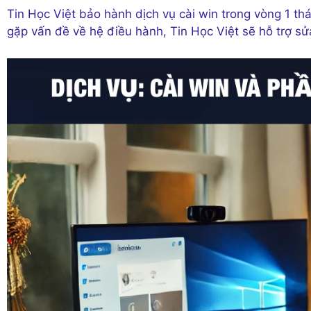
Tin Học Việt bảo hành dịch vụ cài win trong vòng 1 tha
gặp vấn đề về hệ điều hành, Tin Học Việt sẽ hỗ trợ sử