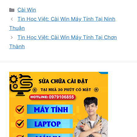
Danh
Cài Win
mục
Tin Học Việt: Cài Win Máy Tính Tại Ninh
Thuận
Tin Học Việt: Cài Win Máy Tính Tại Chơn
Thành