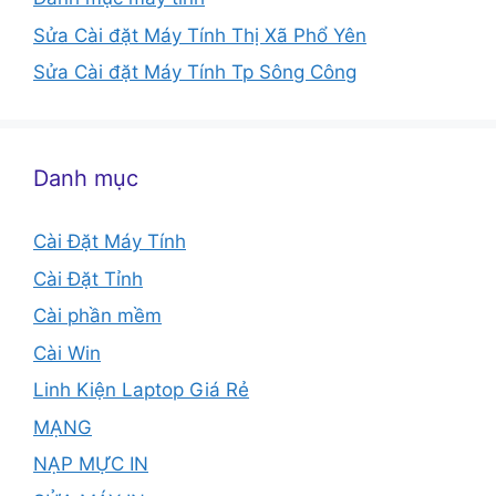
Sửa Cài đặt Máy Tính Thị Xã Phổ Yên
Sửa Cài đặt Máy Tính Tp Sông Công
Danh mục
Cài Đặt Máy Tính
Cài Đặt Tỉnh
Cài phần mềm
Cài Win
Linh Kiện Laptop Giá Rẻ
MẠNG
NẠP MỰC IN