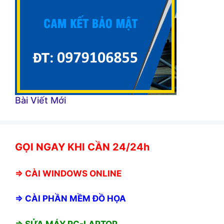
Bài Viết Mới
GỌI NGAY KHI CẦN 24/24h
⇒
CÀI WINDOWS ONLINE
⇒
CÀI PHẦN MỀM ĐỒ HỌA
⇒ SỬA MÁY PC-LAPTOP