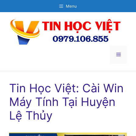
Chuyển
Menu
đến
nội
dung
Menu
Tin Học Việt: Cài Win
Máy Tính Tại Huyện
Lệ Thủy