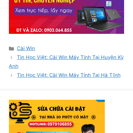
Danh
Cài Win
mục
Tin Học Việt: Cài Win Máy Tính Tại Huyện Kỳ
Anh
Tin Học Việt: Cài Win Máy Tính Tại Hà Tĩnh