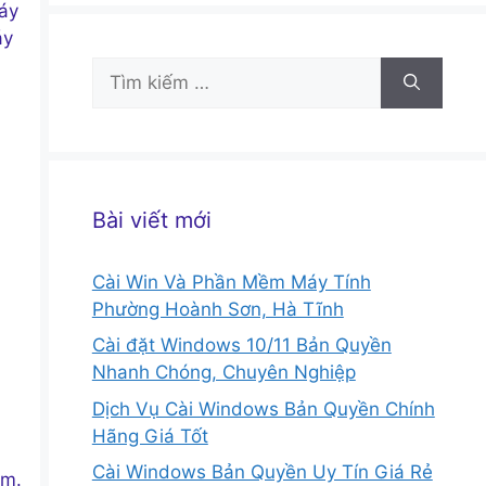
áy
́y
Tìm
kiếm
cho:
Bài viết mới
Cài Win Và Phần Mềm Máy Tính
Phường Hoành Sơn, Hà Tĩnh
Cài đặt Windows 10/11 Bản Quyền
Nhanh Chóng, Chuyên Nghiệp
Dịch Vụ Cài Windows Bản Quyền Chính
Hãng Giá Tốt
Cài Windows Bản Quyền Uy Tín Giá Rẻ
̀m.