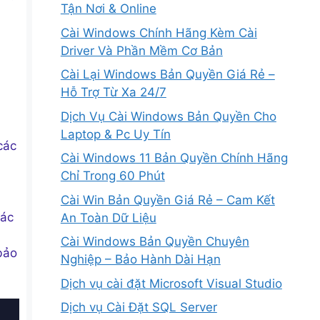
Tận Nơi & Online
Cài Windows Chính Hãng Kèm Cài
Driver Và Phần Mềm Cơ Bản
Cài Lại Windows Bản Quyền Giá Rẻ –
Hỗ Trợ Từ Xa 24/7
Dịch Vụ Cài Windows Bản Quyền Cho
Laptop & Pc Uy Tín
ác
Cài Windows 11 Bản Quyền Chính Hãng
Chỉ Trong 60 Phút
Cài Win Bản Quyền Giá Rẻ – Cam Kết
ác
An Toàn Dữ Liệu
Cài Windows Bản Quyền Chuyên
bảo
Nghiệp – Bảo Hành Dài Hạn
Dịch vụ cài đặt Microsoft Visual Studio
Dịch vụ Cài Đặt SQL Server