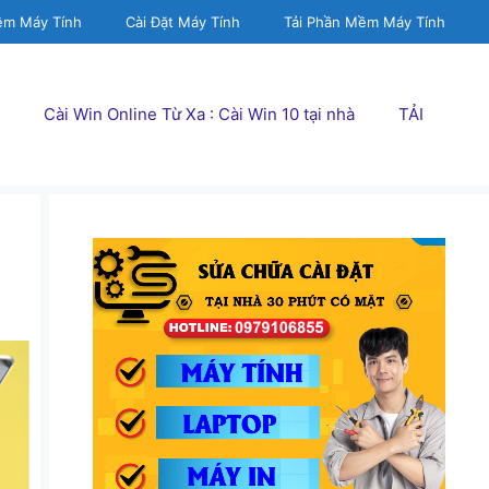
ềm Máy Tính
Cài Đặt Máy Tính
Tải Phần Mềm Máy Tính
Cài Win Online Từ Xa : Cài Win 10 tại nhà
TẢI