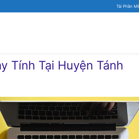
Tải Phần M
́y Tính Tại Huyện Tánh