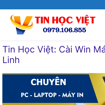
Chuyển
đến
nội
dung
Tin Học Việt: Cài Win Ma
Linh