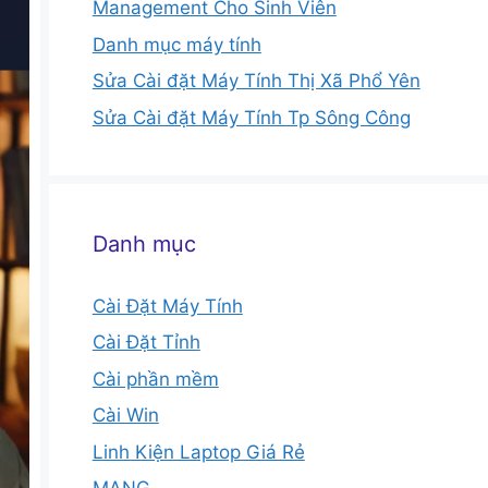
Management Cho Sinh Viên
Danh mục máy tính
Sửa Cài đặt Máy Tính Thị Xã Phổ Yên
Sửa Cài đặt Máy Tính Tp Sông Công
Danh mục
Cài Đặt Máy Tính
Cài Đặt Tỉnh
Cài phần mềm
Cài Win
Linh Kiện Laptop Giá Rẻ