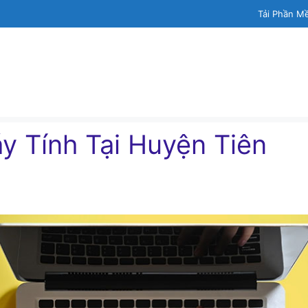
Tải Phần M
́y Tính Tại Huyện Tiên