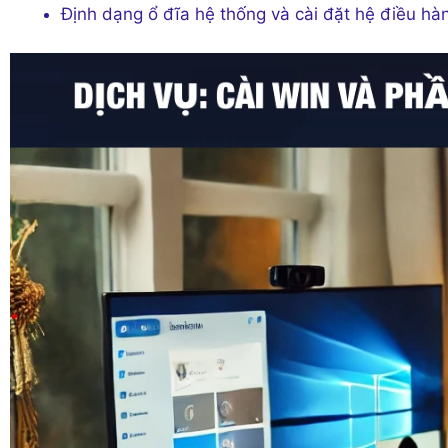
Định dạng ổ đĩa hệ thống và cài đặt hệ điều hà