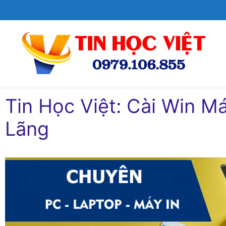
Chuyển
đến
nội
dung
Tin Học Việt: Cài Win Ma
Lãng