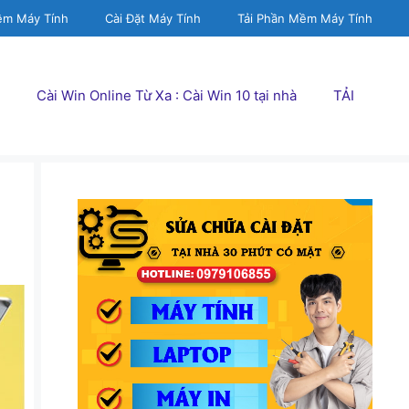
ềm Máy Tính
Cài Đặt Máy Tính
Tải Phần Mềm Máy Tính
Cài Win Online Từ Xa : Cài Win 10 tại nhà
TẢI