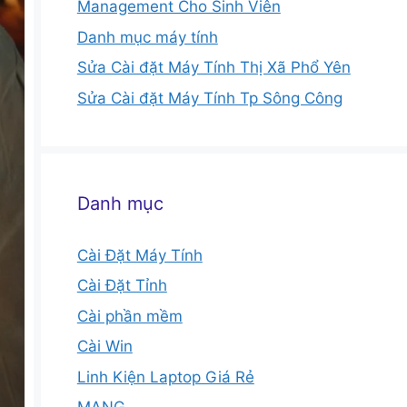
Management Cho Sinh Viên
Danh mục máy tính
Sửa Cài đặt Máy Tính Thị Xã Phổ Yên
Sửa Cài đặt Máy Tính Tp Sông Công
Danh mục
Cài Đặt Máy Tính
Cài Đặt Tỉnh
Cài phần mềm
Cài Win
Linh Kiện Laptop Giá Rẻ