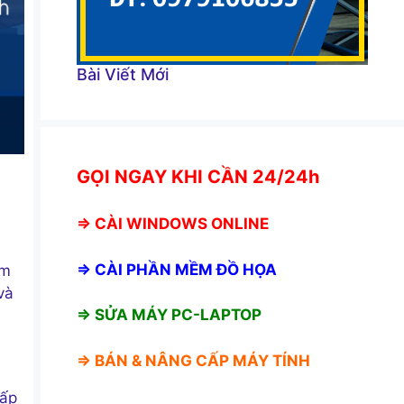
Bài Viết Mới
GỌI NGAY KHI CẦN 24/24h
⇒
CÀI WINDOWS ONLINE
⇒
CÀI PHẦN MỀM ĐỒ HỌA
ệm
và
⇒ SỬA MÁY PC-LAPTOP
⇒ BÁN &
NÂNG CẤP MÁY TÍNH
cấp