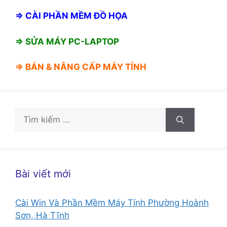
⇒
CÀI PHẦN MỀM ĐỒ HỌA
⇒ SỬA MÁY PC-LAPTOP
⇒ BÁN &
NÂNG CẤP MÁY TÍNH
Tìm
kiếm
cho:
Bài viết mới
Cài Win Và Phần Mềm Máy Tính Phường Hoành
Sơn, Hà Tĩnh