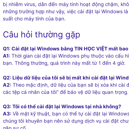
bị nhiễm virus, dẫn đến máy tính hoạt động chậm, kh
những trường hợp như vậy, việc cài đặt lại Windows là 
suất cho máy tính của bạn.
Câu hỏi thường gặp
Q1: Cài đặt lại Windows bằng TIN HỌC VIỆT mất bao
A1:
Thời gian cài đặt lại Windows phụ thuộc vào cấu hì
bạn. Thông thường, quá trình này mất từ 1 đến 4 giờ.
Q2: Liệu dữ liệu của tôi sẽ bị mất khi cài đặt lại Wi
A2:
Theo mặc định, dữ liệu của bạn sẽ bị xóa khi cài 
các tệp cá nhân của tôi” để bảo vệ dữ liệu quan trọng.
Q3: Tôi có thể cài đặt lại Windows tại nhà không?
A3:
Về mặt kỹ thuật, bạn có thể tự cài đặt lại Windo
chúng tôi khuyên bạn nên sử dụng dịch vụ cài đặt chu
gặp sự cố.