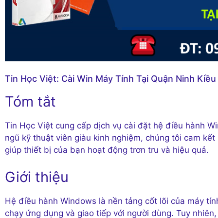
Tin Học Việt: Cài Win Máy Tính Tại Quận Ninh Kiều
Tóm tắt
Tin Học Việt cung cấp dịch vụ cài đặt hệ điều hành W
ngũ kỹ thuật viên giàu kinh nghiệm, chúng tôi cam kết
giúp thiết bị của bạn hoạt động trơn tru và hiệu quả.
Giới thiệu
Hệ điều hành Windows là nền tảng cốt lõi của máy tính,
chạy ứng dụng và giao tiếp với người dùng. Tuy nhiên,