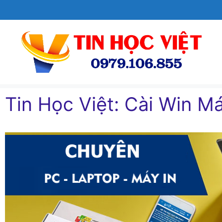
Chuyển
đến
nội
dung
Tin Học Việt: Cài Win Ma