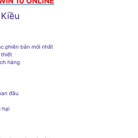
WIN 10 ONLINE
 Kiều
c phiên bản mới nhất
 thiết
ách hàng
ban đầu
 hại