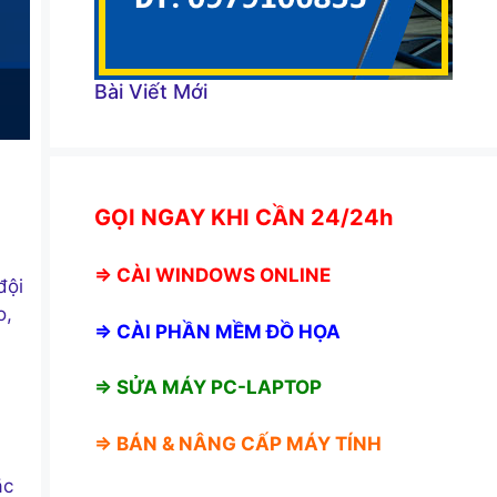
Bài Viết Mới
GỌI NGAY KHI CẦN 24/24h
⇒
CÀI WINDOWS ONLINE
đội
o,
⇒
CÀI PHẦN MỀM ĐỒ HỌA
⇒ SỬA MÁY PC-LAPTOP
⇒ BÁN &
NÂNG CẤP MÁY TÍNH
ặc