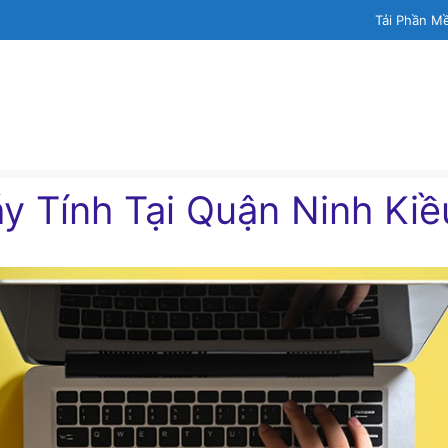
Tải Phần M
́y Tính Tại Quận Ninh Kiề