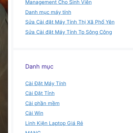
Management Cho Sinh Viên
Danh mục máy tính
Sửa Cài đặt Máy Tính Thị Xã Phổ Yên
Sửa Cài đặt Máy Tính Tp Sông Công
Danh mục
Cài Đặt Máy Tính
Cài Đặt Tỉnh
Cài phần mềm
Cài Win
Linh Kiện Laptop Giá Rẻ