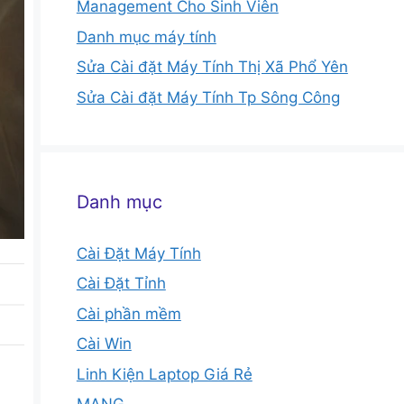
Management Cho Sinh Viên
Danh mục máy tính
Sửa Cài đặt Máy Tính Thị Xã Phổ Yên
Sửa Cài đặt Máy Tính Tp Sông Công
Danh mục
Cài Đặt Máy Tính
Cài Đặt Tỉnh
Cài phần mềm
Cài Win
Linh Kiện Laptop Giá Rẻ