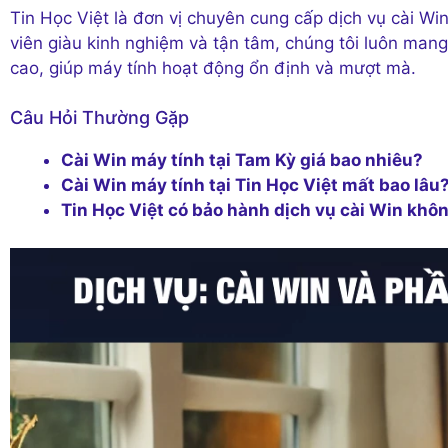
Tin Học Việt là đơn vị chuyên cung cấp dịch vụ cài Win
viên giàu kinh nghiệm và tận tâm, chúng tôi luôn man
cao, giúp máy tính hoạt động ổn định và mượt mà.
Câu Hỏi Thường Gặp
Cài Win máy tính tại Tam Kỳ giá bao nhiêu?
Cài Win máy tính tại Tin Học Việt mất bao lâu
Tin Học Việt có bảo hành dịch vụ cài Win khô