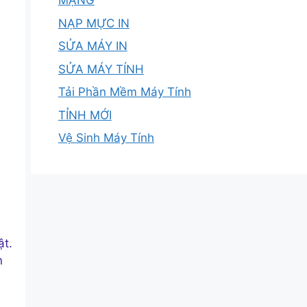
MẠNG
NẠP MỰC IN
SỬA MÁY IN
SỬA MÁY TÍNH
Tải Phần Mềm Máy Tính
TỈNH MỚI
Vệ Sinh Máy Tính
ật.
n