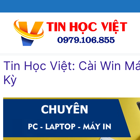
Chuyển
đến
nội
dung
Tin Học Việt: Cài Win Ma
Kỳ