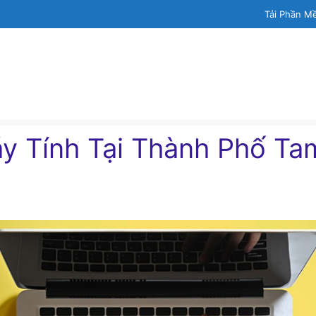
Tải Phần M
́y Tính Tại Thành Phố Ta