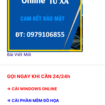
Bài Viết Mới
GỌI NGAY KHI CẦN 24/24h
⇒
CÀI WINDOWS ONLINE
⇒
CÀI PHẦN MỀM ĐỒ HỌA