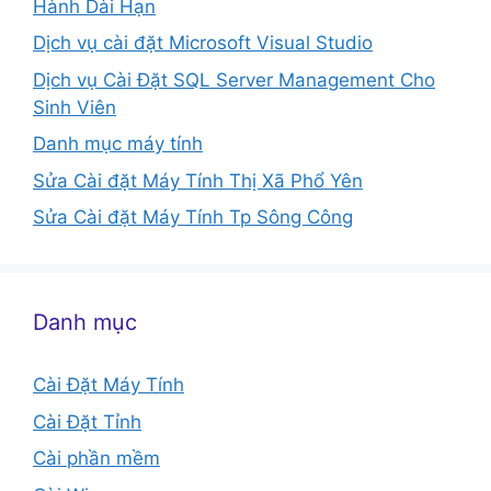
Hành Dài Hạn
Dịch vụ cài đặt Microsoft Visual Studio
Dịch vụ Cài Đặt SQL Server Management Cho
Sinh Viên
Danh mục máy tính
Sửa Cài đặt Máy Tính Thị Xã Phổ Yên
Sửa Cài đặt Máy Tính Tp Sông Công
Danh mục
Cài Đặt Máy Tính
Cài Đặt Tỉnh
Cài phần mềm