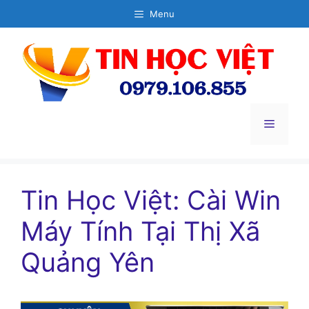
Chuyển
Menu
đến
nội
dung
Menu
Tin Học Việt: Cài Win
Máy Tính Tại Thị Xã
Quảng Yên