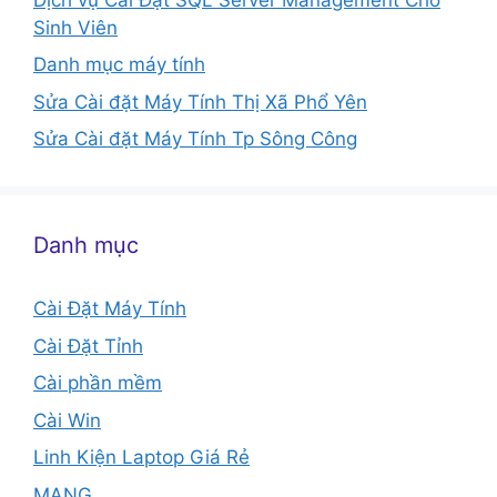
Sinh Viên
Danh mục máy tính
Sửa Cài đặt Máy Tính Thị Xã Phổ Yên
Sửa Cài đặt Máy Tính Tp Sông Công
Danh mục
Cài Đặt Máy Tính
Cài Đặt Tỉnh
Cài phần mềm
Cài Win
Linh Kiện Laptop Giá Rẻ
MẠNG