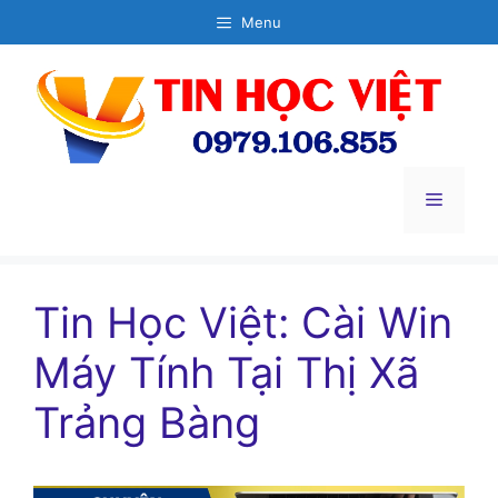
Chuyển
Menu
đến
nội
dung
Menu
Tin Học Việt: Cài Win
Máy Tính Tại Thị Xã
Trảng Bàng