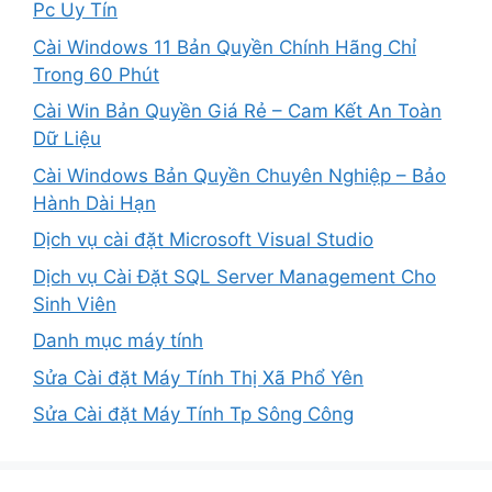
Pc Uy Tín
Cài Windows 11 Bản Quyền Chính Hãng Chỉ
Trong 60 Phút
Cài Win Bản Quyền Giá Rẻ – Cam Kết An Toàn
Dữ Liệu
Cài Windows Bản Quyền Chuyên Nghiệp – Bảo
Hành Dài Hạn
Dịch vụ cài đặt Microsoft Visual Studio
Dịch vụ Cài Đặt SQL Server Management Cho
Sinh Viên
Danh mục máy tính
Sửa Cài đặt Máy Tính Thị Xã Phổ Yên
Sửa Cài đặt Máy Tính Tp Sông Công