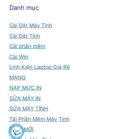
Danh mục
Cài Đặt Máy Tính
Cài Đặt Tỉnh
Cài phần mềm
Cài Win
Linh Kiện Laptop Giá Rẻ
MẠNG
NẠP MỰC IN
SỬA MÁY IN
SỬA MÁY TÍNH
Tải Phần Mềm Máy Tính
TỈNH MỚI