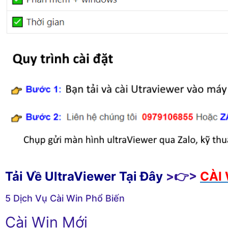
Tải Về UltraViewer Tại Đây
>👉>
CÀI 
5 Dịch Vụ Cài Win Phổ Biến
Cài Win Mới