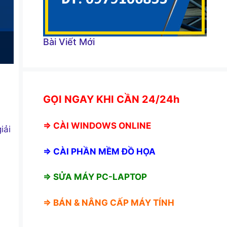
Bài Viết Mới
GỌI NGAY KHI CẦN 24/24h
⇒
CÀI WINDOWS ONLINE
iải
⇒
CÀI PHẦN MỀM ĐỒ HỌA
⇒ SỬA MÁY PC-LAPTOP
⇒ BÁN &
NÂNG CẤP MÁY TÍNH