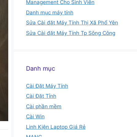
Management Cho Sinh Viên
Danh mục máy tính
Sửa Cài đặt Máy Tính Thị Xã Phổ Yên
Sửa Cài đặt Máy Tính Tp Sông Công
Danh mục
Cài Đặt Máy Tính
Cài Đặt Tỉnh
Cài phần mềm
Cài Win
Linh Kiện Laptop Giá Rẻ