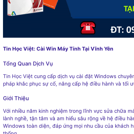
Tin Học Việt: Cài Win Máy Tính Tại Vĩnh Yên
Tổng Quan Dịch Vụ
Tin Học Việt cung cấp dịch vụ cài đặt Windows chuyê
pháp khắc phục sự cố, nâng cấp hệ điều hành và tối ư
Giới Thiệu
Với nhiều năm kinh nghiệm trong lĩnh vực sửa chữa máy
lành nghề, tận tâm và am hiểu sâu rộng về hệ điều hà
Windows toàn diện, đáp ứng mọi nhu cầu của khách hàng
thống.