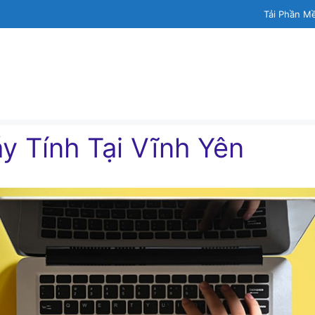
Tải Phần M
y Tính Tại Vĩnh Yên