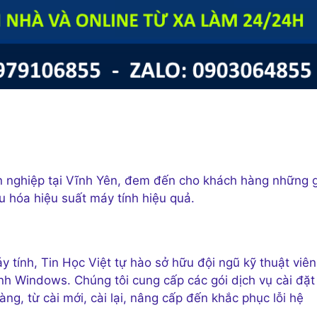
n nghiệp tại Vĩnh Yên, đem đến cho khách hàng những g
u hóa hiệu suất máy tính hiệu quả.
 tính, Tin Học Việt tự hào sở hữu đội ngũ kỹ thuật viên
nh Windows. Chúng tôi cung cấp các gói dịch vụ cài đặt
, từ cài mới, cài lại, nâng cấp đến khắc phục lỗi hệ