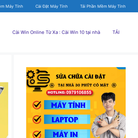
ềm Máy Tính
Cài Đặt Máy Tính
Tải Phần Mềm Máy Tính
Cài Win Online Từ Xa : Cài Win 10 tại nhà
TẢI