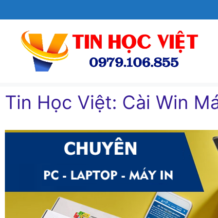
Chuyển
đến
nội
dung
Tin Học Việt: Cài Win Má