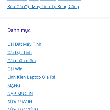
Sửa Cài đặt Máy Tính Tp Sông Công
Danh mục
Cài Đặt Máy Tính
Cài Đặt Tỉnh
Cài phần mềm
Cài Win
Linh Kiện Laptop Giá Rẻ
MẠNG
NẠP MỰC IN
SỬA MÁY IN