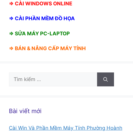
⇒
CÀI WINDOWS ONLINE
⇒
CÀI PHẦN MỀM ĐỒ HỌA
⇒ SỬA MÁY PC-LAPTOP
⇒ BÁN &
NÂNG CẤP MÁY TÍNH
Tìm
kiếm
cho:
Bài viết mới
Cài Win Và Phần Mềm Máy Tính Phường Hoành