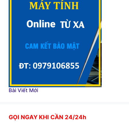
Bài Viết Mới
GỌI NGAY KHI CẦN 24/24h