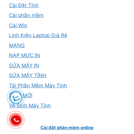
Cài Đặt Tỉnh
Cài phần mềm
Cài Win
Linh Kiện Laptop Giá Rẻ
MẠNG
NẠP MỰC IN
SỬA MÁY IN
SỬA MÁY TÍNH
Tải Phần Mềm Máy Tính
TỈNH MỚI
Vệ Sinh Máy Tính
Cài đặt phần mềm online