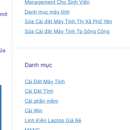
Management Cho Sinh Viên
Danh mục máy tính
 mở
Sửa Cài đặt Máy Tính Thị Xã Phổ Yên
Sửa Cài đặt Máy Tính Tp Sông Công
sửa
Danh mục
Cài Đặt Máy Tính
Cài Đặt Tỉnh
Cài phần mềm
Cài Win
Linh Kiện Laptop Giá Rẻ