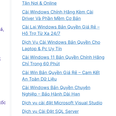
Tận Nơi & Online
Cài Windows Chính Hãng Kèm Cài
Driver Và Phần Mềm Cơ Bản
Cài Lại Windows Bản Quyền Giá Rẻ –
á,
Hỗ Trợ Từ Xa 24/7
Dịch Vụ Cài Windows Bản Quyền Cho
Laptop & Pc Uy Tín
Cài Windows 11 Bản Quyền Chính Hãng
ổ
Chỉ Trong 60 Phút
Cài Win Bản Quyền Giá Rẻ – Cam Kết
An Toàn Dữ Liệu
Cài Windows Bản Quyền Chuyên
Nghiệp – Bảo Hành Dài Hạn
tốc
Dịch vụ cài đặt Microsoft Visual Studio
Dịch vụ Cài Đặt SQL Server