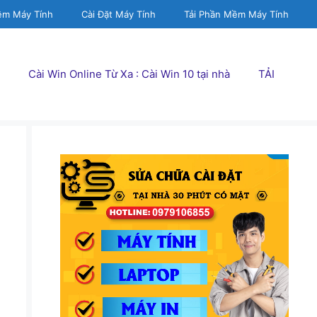
ềm Máy Tính
Cài Đặt Máy Tính
Tải Phần Mềm Máy Tính
Cài Win Online Từ Xa : Cài Win 10 tại nhà
TẢI