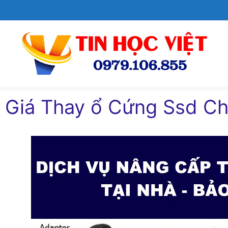
Chuyển
đến
nội
dung
Giá Thay ổ Cứng Ssd 