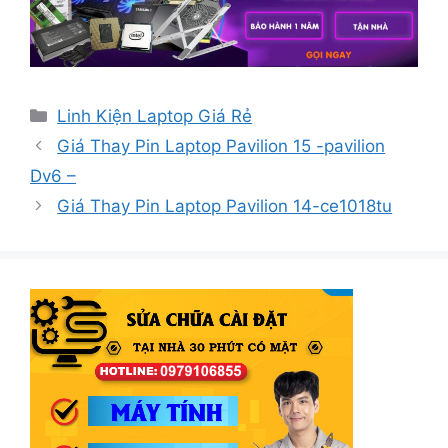
Danh
Linh Kiện Laptop Giá Rẻ
mục
Giá Thay Pin Laptop Pavilion 15 -pavilion
Dv6 –
Giá Thay Pin Laptop Pavilion 14-ce1018tu