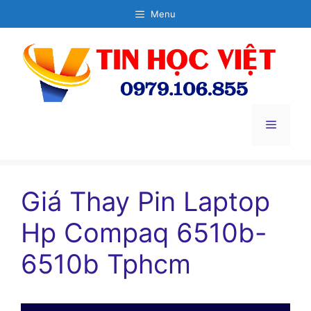
Chuyển
Menu
đến
nội
dung
Menu
Giá Thay Pin Laptop
Hp Compaq 6510b-
6510b Tphcm