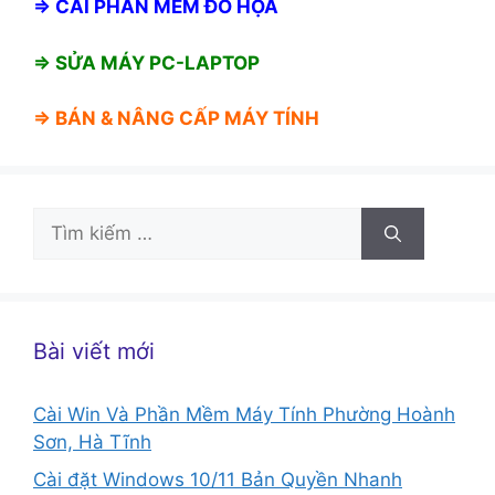
⇒
CÀI PHẦN MỀM ĐỒ HỌA
⇒ SỬA MÁY PC-LAPTOP
⇒ BÁN &
NÂNG CẤP MÁY TÍNH
Tìm
kiếm
cho:
Bài viết mới
Cài Win Và Phần Mềm Máy Tính Phường Hoành
Sơn, Hà Tĩnh
Cài đặt Windows 10/11 Bản Quyền Nhanh