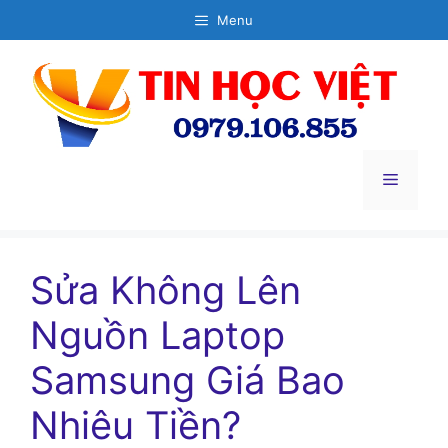
Chuyển
Menu
đến
nội
dung
Menu
Sửa Không Lên
Nguồn Laptop
Samsung Giá Bao
Nhiêu Tiền?