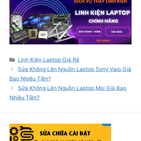
Danh
Linh Kiện Laptop Giá Rẻ
mục
Sửa Không Lên Nguồn Laptop Sony Vaio Giá
Bao Nhiêu Tiền?
Sửa Không Lên Nguồn Laptop Msi Giá Bao
Nhiêu Tiền?