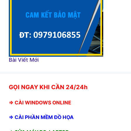
Bài Viết Mới
GỌI NGAY KHI CẦN 24/24h
⇒
CÀI WINDOWS ONLINE
⇒
CÀI PHẦN MỀM ĐỒ HỌA