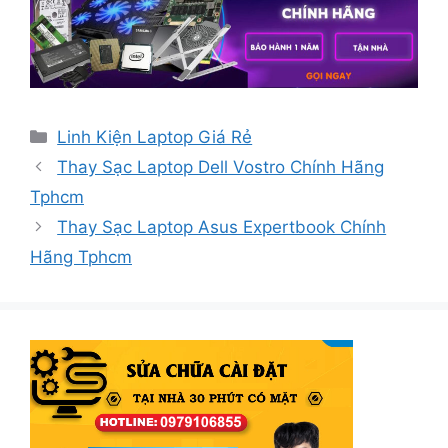
Danh
Linh Kiện Laptop Giá Rẻ
mục
Thay Sạc Laptop Dell Vostro Chính Hãng
Tphcm
Thay Sạc Laptop Asus Expertbook Chính
Hãng Tphcm