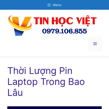
Chuyển
Menu
đến
nội
dung
Menu
Thời Lượng Pin
Laptop Trong Bao
Lâu