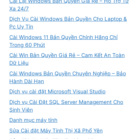
Cài Lại Windows Bản Quyền Giá Rẻ – Hỗ Trợ Từ
Xa 24/7
Dịch Vụ Cài Windows Bản Quyền Cho Laptop &
Pc Uy Tín
Cài Windows 11 Bản Quyền Chính Hãng Chỉ
Trong 60 Phút
Cài Win Bản Quyền Giá Rẻ – Cam Kết An Toàn
Dữ Liệu
Cài Windows Bản Quyền Chuyên Nghiệp – Bảo
Hành Dài Hạn
Dịch vụ cài đặt Microsoft Visual Studio
Dịch vụ Cài Đặt SQL Server Management Cho
Sinh Viên
Danh mục máy tính
Sửa Cài đặt Máy Tính Thị Xã Phổ Yên