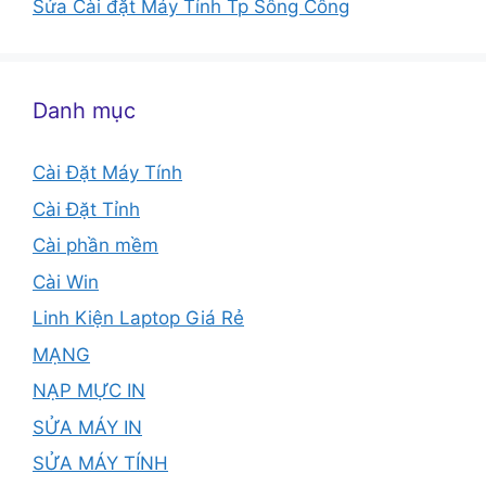
Sửa Cài đặt Máy Tính Tp Sông Công
Danh mục
Cài Đặt Máy Tính
Cài Đặt Tỉnh
Cài phần mềm
Cài Win
Linh Kiện Laptop Giá Rẻ
MẠNG
NẠP MỰC IN
SỬA MÁY IN
SỬA MÁY TÍNH