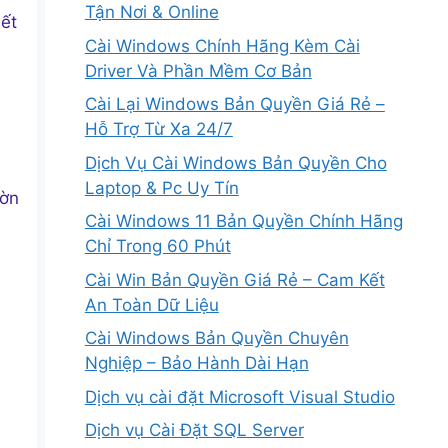
Tận Nơi & Online
iết
Cài Windows Chính Hãng Kèm Cài
Driver Và Phần Mềm Cơ Bản
Cài Lại Windows Bản Quyền Giá Rẻ –
Hỗ Trợ Từ Xa 24/7
Dịch Vụ Cài Windows Bản Quyền Cho
Laptop & Pc Uy Tín
ườn
Cài Windows 11 Bản Quyền Chính Hãng
Chỉ Trong 60 Phút
Cài Win Bản Quyền Giá Rẻ – Cam Kết
An Toàn Dữ Liệu
Cài Windows Bản Quyền Chuyên
Nghiệp – Bảo Hành Dài Hạn
Dịch vụ cài đặt Microsoft Visual Studio
Dịch vụ Cài Đặt SQL Server