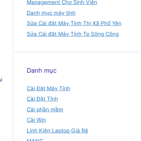
Management Cho Sinh Viên
Danh mục máy tính
Sửa Cài đặt Máy Tính Thị Xã Phổ Yên
Sửa Cài đặt Máy Tính Tp Sông Công
Danh mục
i
Cài Đặt Máy Tính
Cài Đặt Tỉnh
Cài phần mềm
Cài Win
Linh Kiện Laptop Giá Rẻ