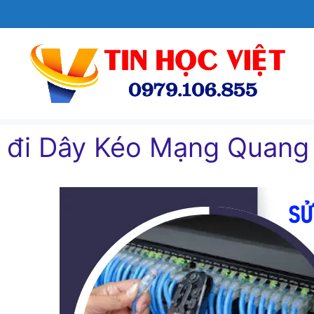
Chuyển
đến
nội
dung
đi Dây Kéo Mạng Quang 