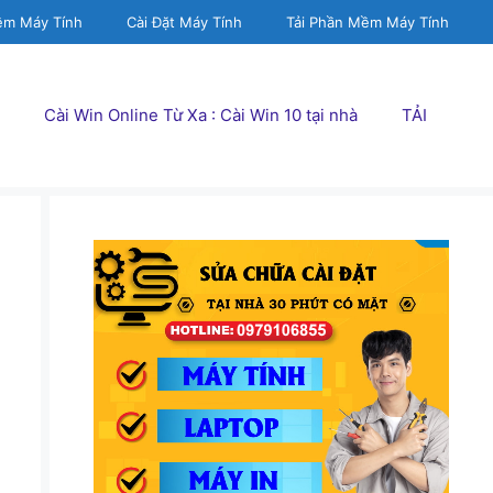
ềm Máy Tính
Cài Đặt Máy Tính
Tải Phần Mềm Máy Tính
Cài Win Online Từ Xa : Cài Win 10 tại nhà
TẢI