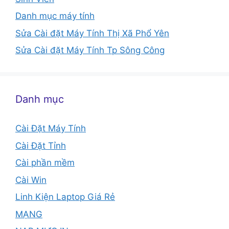
Danh mục máy tính
Sửa Cài đặt Máy Tính Thị Xã Phổ Yên
Sửa Cài đặt Máy Tính Tp Sông Công
Danh mục
Cài Đặt Máy Tính
Cài Đặt Tỉnh
Cài phần mềm
Cài Win
Linh Kiện Laptop Giá Rẻ
MẠNG