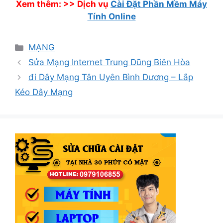
Xem thêm: >>
Dịch vụ
Cài Đặt Phần Mềm Máy
Tính Online
Danh
MẠNG
mục
Sửa Mạng Internet Trung Dũng Biên Hòa
đi Dây Mạng Tân Uyên Bình Dương – Lắp
Kéo Dây Mạng