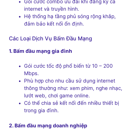
Gói cước combo ưu đãi khi đăng ký cả
internet và truyền hình.
Hệ thống hạ tầng phủ sóng rộng khắp,
đảm bảo kết nối ổn định.
Các Loại Dịch Vụ Bấm Đầu Mạng
1. Bấm đầu mạng gia đình
Gói cước tốc độ phổ biến từ 10 – 200
Mbps.
Phù hợp cho nhu cầu sử dụng internet
thông thường như: xem phim, nghe nhạc,
lướt web, chơi game online.
Có thể chia sẻ kết nối đến nhiều thiết bị
trong gia đình.
2. Bấm đầu mạng doanh nghiệp