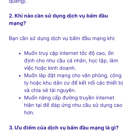
quang).
2. Khi nào cần sử dụng dịch vụ bấm đầu
mạng?
Bạn cần sử dụng dịch vụ bấm đầu mạng khi:
Muốn truy cập internet tốc độ cao, ổn
định cho nhu cầu cá nhân, học tập, làm
việc hoặc kinh doanh.
Muốn lắp đặt mạng cho văn phòng, công
ty hoặc khu dân cư để kết nối các thiết bị
và chia sẻ tài nguyên.
Muốn nâng cấp đường truyền internet
hiện tại để đáp ứng nhu cầu sử dụng cao
hơn.
3. Ưu điểm của dịch vụ bấm đầu mạng là gì?