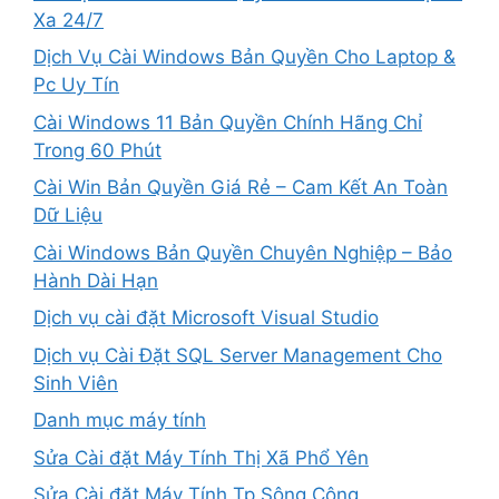
Xa 24/7
Dịch Vụ Cài Windows Bản Quyền Cho Laptop &
Pc Uy Tín
Cài Windows 11 Bản Quyền Chính Hãng Chỉ
Trong 60 Phút
Cài Win Bản Quyền Giá Rẻ – Cam Kết An Toàn
Dữ Liệu
Cài Windows Bản Quyền Chuyên Nghiệp – Bảo
Hành Dài Hạn
Dịch vụ cài đặt Microsoft Visual Studio
Dịch vụ Cài Đặt SQL Server Management Cho
Sinh Viên
Danh mục máy tính
Sửa Cài đặt Máy Tính Thị Xã Phổ Yên
Sửa Cài đặt Máy Tính Tp Sông Công