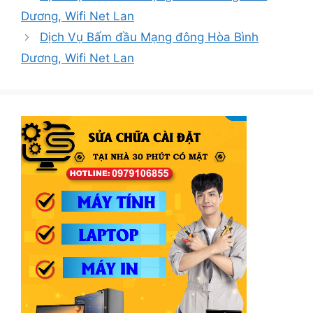
Dương, Wifi Net Lan
Dịch Vụ Bấm đầu Mạng đông Hòa Bình
Dương, Wifi Net Lan