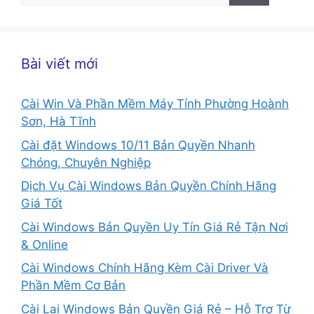
cho:
Bài viết mới
Cài Win Và Phần Mềm Máy Tính Phường Hoành
Sơn, Hà Tĩnh
Cài đặt Windows 10/11 Bản Quyền Nhanh
Chóng, Chuyên Nghiệp
Dịch Vụ Cài Windows Bản Quyền Chính Hãng
Giá Tốt
Cài Windows Bản Quyền Uy Tín Giá Rẻ Tận Nơi
& Online
Cài Windows Chính Hãng Kèm Cài Driver Và
Phần Mềm Cơ Bản
Cài Lại Windows Bản Quyền Giá Rẻ – Hỗ Trợ Từ