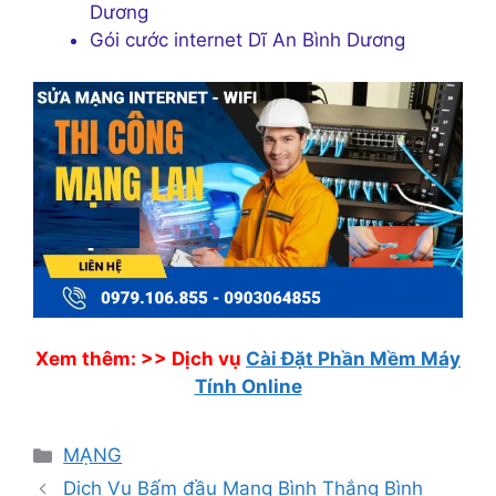
Dương
Gói cước internet Dĩ An Bình Dương
Xem thêm: >>
Dịch vụ
Cài Đặt Phần Mềm Máy
Tính Online
Danh
MẠNG
mục
Dịch Vụ Bấm đầu Mạng Bình Thắng Bình