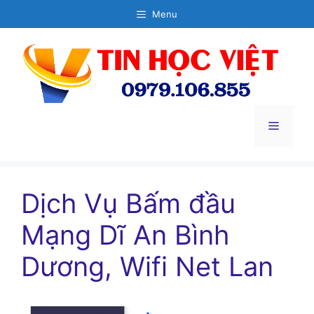
Chuyển
Menu
đến
nội
dung
Menu
Dịch Vụ Bấm đầu
Mạng Dĩ An Bình
Dương, Wifi Net Lan