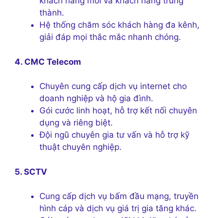
khách hàng mới và khách hàng trung
thành.
Hệ thống chăm sóc khách hàng đa kênh,
giải đáp mọi thắc mắc nhanh chóng.
4. CMC Telecom
Chuyên cung cấp dịch vụ internet cho
doanh nghiệp và hộ gia đình.
Gói cước linh hoạt, hỗ trợ kết nối chuyên
dụng và riêng biệt.
Đội ngũ chuyên gia tư vấn và hỗ trợ kỹ
thuật chuyên nghiệp.
5. SCTV
Cung cấp dịch vụ bấm đầu mạng, truyền
hình cáp và dịch vụ giá trị gia tăng khác.