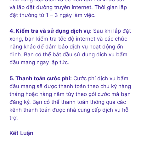
và lắp đặt đường truyền internet. Thời gian lắp
đặt thường từ 1 – 3 ngày làm việc.
4. Kiểm tra và sử dụng dịch vụ:
Sau khi lắp đặt
xong, bạn kiểm tra tốc độ internet và các chức
năng khác để đảm bảo dịch vụ hoạt động ổn
định. Bạn có thể bắt đầu sử dụng dịch vụ bấm
đầu mạng ngay lập tức.
5. Thanh toán cước phí:
Cước phí dịch vụ bấm
đầu mạng sẽ được thanh toán theo chu kỳ hàng
tháng hoặc hàng năm tùy theo gói cước mà bạn
đăng ký. Bạn có thể thanh toán thông qua các
kênh thanh toán được nhà cung cấp dịch vụ hỗ
trợ.
Kết Luận