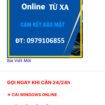
Bài Viết Mới
GỌI NGAY KHI CẦN 24/24h
⇒
CÀI WINDOWS ONLINE