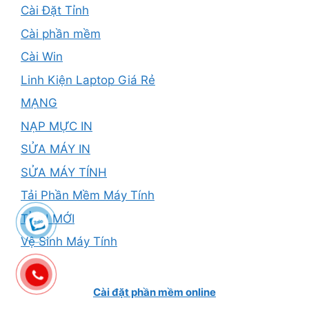
Cài Đặt Tỉnh
Cài phần mềm
Cài Win
Linh Kiện Laptop Giá Rẻ
MẠNG
NẠP MỰC IN
SỬA MÁY IN
SỬA MÁY TÍNH
Tải Phần Mềm Máy Tính
TỈNH MỚI
Vệ Sinh Máy Tính
Cài đặt phần mềm online