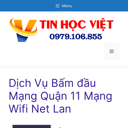
Chuyển
Menu
đến
nội
dung
Menu
Dịch Vụ Bấm đầu
Mạng Quận 11 Mạng
Wifi Net Lan