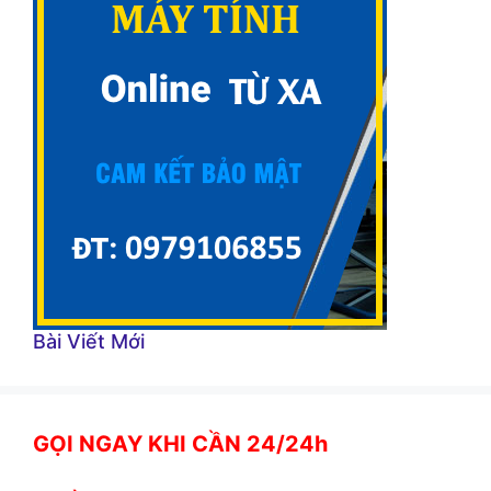
Bài Viết Mới
GỌI NGAY KHI CẦN 24/24h