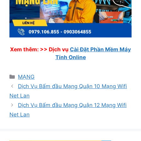
Xem thêm: >>
Dịch vụ
Cài Đặt Phần Mềm Máy
Tính Online
Danh
MẠNG
mục
Dịch Vụ Bấm đầu Mạng Quận 10 Mạng Wifi
Net Lan
Dịch Vụ Bấm đầu Mạng Quận 12 Mạng Wifi
Net Lan