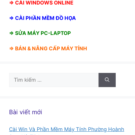
⇒
CÀI WINDOWS ONLINE
⇒
CÀI PHẦN MỀM ĐỒ HỌA
⇒ SỬA MÁY PC-LAPTOP
⇒ BÁN &
NÂNG CẤP MÁY TÍNH
Tìm
kiếm
cho:
Bài viết mới
Cài Win Và Phần Mềm Máy Tính Phường Hoành