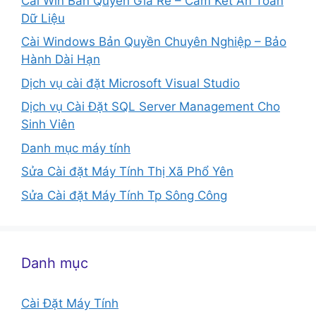
Cài Win Bản Quyền Giá Rẻ – Cam Kết An Toàn
Dữ Liệu
Cài Windows Bản Quyền Chuyên Nghiệp – Bảo
Hành Dài Hạn
Dịch vụ cài đặt Microsoft Visual Studio
Dịch vụ Cài Đặt SQL Server Management Cho
Sinh Viên
Danh mục máy tính
Sửa Cài đặt Máy Tính Thị Xã Phổ Yên
Sửa Cài đặt Máy Tính Tp Sông Công
Danh mục
Cài Đặt Máy Tính