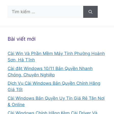
Tìm
kiếm
cho:
Bài viết mới
Cài Win Và Phần Mềm Máy Tính Phường Hoành
Sơn, Hà Tĩnh
Cài đặt Windows 10/11 Bản Quyền Nhanh
Chóng, Chuyên Nghiệp
Dịch Vụ Cài Windows Bản Quyền Chính Hãng
Giá Tốt
Cài Windows Bản Quyền Uy Tín Giá Rẻ Tận Nơi
& Online
Cài Windows Chính Hãng Kèm Cài Driver Và