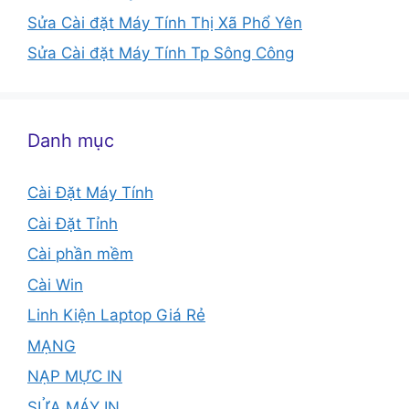
Sửa Cài đặt Máy Tính Thị Xã Phổ Yên
Sửa Cài đặt Máy Tính Tp Sông Công
Danh mục
Cài Đặt Máy Tính
Cài Đặt Tỉnh
Cài phần mềm
Cài Win
Linh Kiện Laptop Giá Rẻ
MẠNG
NẠP MỰC IN
SỬA MÁY IN