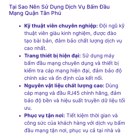
Tại Sao Nên Sử Dụng Dịch Vụ Bấm Đầu
Mạng Quận Tân Phú
Kỹ thuật viên chuyên nghiệp:
Đội ngũ kỹ
thuật viên giàu kinh nghiệm, được đào
tạo bài bản, đảm bảo chất lượng dịch vụ
cao nhất.
Trang thiết bị hiện đại:
Sử dụng máy
bấm đầu mạng chuyên dụng và thiết bị
kiểm tra cáp mạng hiện đại, đảm bảo độ
chính xác và ổn định của kết nối.
Nguyên vật liệu chất lượng cao:
Dùng
cáp mạng và đầu RJ45 chính hãng, đảm
bảo độ bền và hiệu suất truyền dữ liệu tối
ưu.
Phục vụ tận nơi:
Tiết kiệm thời gian và
công sức của khách hàng với dịch vụ bấm
đầu mạng tận nơi, phục vụ cả tại nhà và