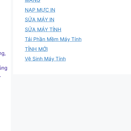
MẠNG
NẠP MỰC IN
SỬA MÁY IN
SỬA MÁY TÍNH
Tải Phần Mềm Máy Tính
TỈNH MỚI
ng,
Vệ Sinh Máy Tính
úng
.