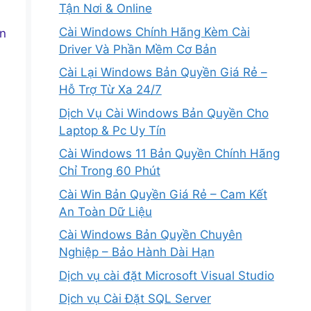
Tận Nơi & Online
Cài Windows Chính Hãng Kèm Cài
ổn
Driver Và Phần Mềm Cơ Bản
Cài Lại Windows Bản Quyền Giá Rẻ –
Hỗ Trợ Từ Xa 24/7
Dịch Vụ Cài Windows Bản Quyền Cho
Laptop & Pc Uy Tín
Cài Windows 11 Bản Quyền Chính Hãng
Chỉ Trong 60 Phút
Cài Win Bản Quyền Giá Rẻ – Cam Kết
An Toàn Dữ Liệu
Cài Windows Bản Quyền Chuyên
Nghiệp – Bảo Hành Dài Hạn
Dịch vụ cài đặt Microsoft Visual Studio
Dịch vụ Cài Đặt SQL Server