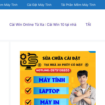
ềm Máy Tính
Cài Đặt Máy Tính
Tải Phần Mềm Máy Tính
Cài Win Online Từ Xa : Cài Win 10 tại nhà
TẢI