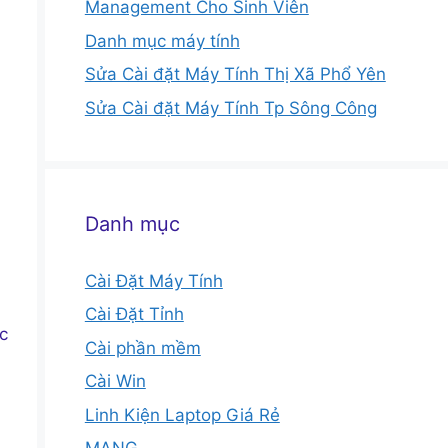
Management Cho Sinh Viên
Danh mục máy tính
Sửa Cài đặt Máy Tính Thị Xã Phổ Yên
Sửa Cài đặt Máy Tính Tp Sông Công
Danh mục
Cài Đặt Máy Tính
Cài Đặt Tỉnh
c
Cài phần mềm
Cài Win
Linh Kiện Laptop Giá Rẻ