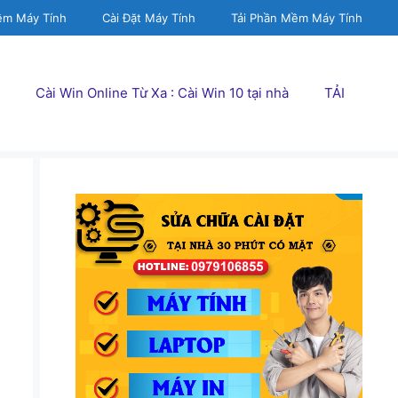
ềm Máy Tính
Cài Đặt Máy Tính
Tải Phần Mềm Máy Tính
Cài Win Online Từ Xa : Cài Win 10 tại nhà
TẢI