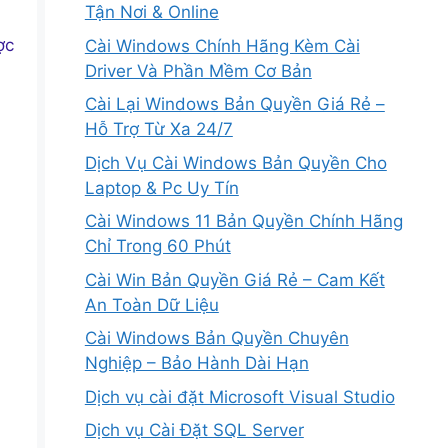
Tận Nơi & Online
ợc
Cài Windows Chính Hãng Kèm Cài
Driver Và Phần Mềm Cơ Bản
Cài Lại Windows Bản Quyền Giá Rẻ –
Hỗ Trợ Từ Xa 24/7
Dịch Vụ Cài Windows Bản Quyền Cho
Laptop & Pc Uy Tín
Cài Windows 11 Bản Quyền Chính Hãng
Chỉ Trong 60 Phút
Cài Win Bản Quyền Giá Rẻ – Cam Kết
An Toàn Dữ Liệu
Cài Windows Bản Quyền Chuyên
Nghiệp – Bảo Hành Dài Hạn
Dịch vụ cài đặt Microsoft Visual Studio
Dịch vụ Cài Đặt SQL Server