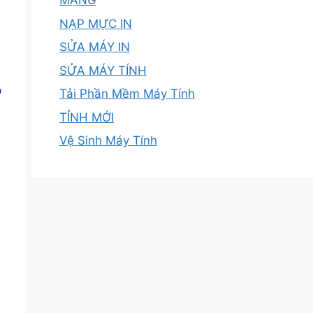
MẠNG
NẠP MỰC IN
SỬA MÁY IN
ụ
SỬA MÁY TÍNH
p
Tải Phần Mềm Máy Tính
TỈNH MỚI
Vệ Sinh Máy Tính