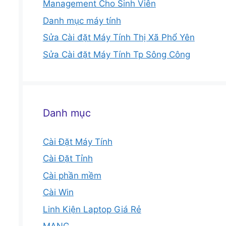
Management Cho Sinh Viên
Danh mục máy tính
Sửa Cài đặt Máy Tính Thị Xã Phổ Yên
Sửa Cài đặt Máy Tính Tp Sông Công
Danh mục
Cài Đặt Máy Tính
Cài Đặt Tỉnh
Cài phần mềm
Cài Win
Linh Kiện Laptop Giá Rẻ