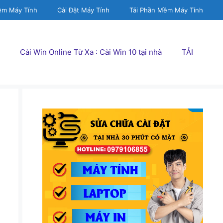
ềm Máy Tính
Cài Đặt Máy Tính
Tải Phần Mềm Máy Tính
Cài Win Online Từ Xa : Cài Win 10 tại nhà
TẢI