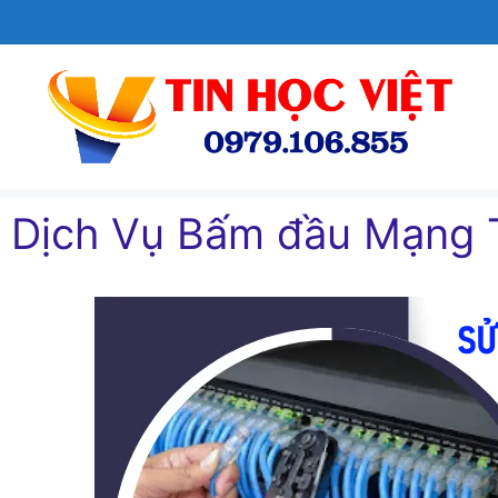
Chuyển
đến
nội
dung
Dịch Vụ Bấm đầu Mạng 