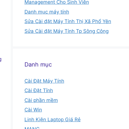
Management Cho Sinh Viên
Danh mục máy tính
Sửa Cài đặt Máy Tính Thị Xã Phổ Yên
Sửa Cài đặt Máy Tính Tp Sông Công
g
Danh mục
Cài Đặt Máy Tính
Cài Đặt Tỉnh
Cài phần mềm
Cài Win
Linh Kiện Laptop Giá Rẻ