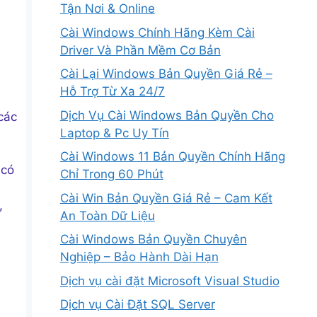
Tận Nơi & Online
Cài Windows Chính Hãng Kèm Cài
Driver Và Phần Mềm Cơ Bản
Cài Lại Windows Bản Quyền Giá Rẻ –
Hỗ Trợ Từ Xa 24/7
Dịch Vụ Cài Windows Bản Quyền Cho
các
Laptop & Pc Uy Tín
Cài Windows 11 Bản Quyền Chính Hãng
 có
Chỉ Trong 60 Phút
Cài Win Bản Quyền Giá Rẻ – Cam Kết
,
An Toàn Dữ Liệu
Cài Windows Bản Quyền Chuyên
Nghiệp – Bảo Hành Dài Hạn
Dịch vụ cài đặt Microsoft Visual Studio
Dịch vụ Cài Đặt SQL Server