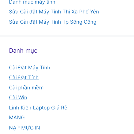
Danh mục máy tính
Sửa Cài đặt Máy Tính Thị Xã Phổ Yên
Sửa Cài đặt Máy Tính Tp Sông Công
Danh mục
Cài Đặt Máy Tính
Cài Đặt Tỉnh
Cài phần mềm
Cài Win
Linh Kiện Laptop Giá Rẻ
MẠNG
NẠP MỰC IN