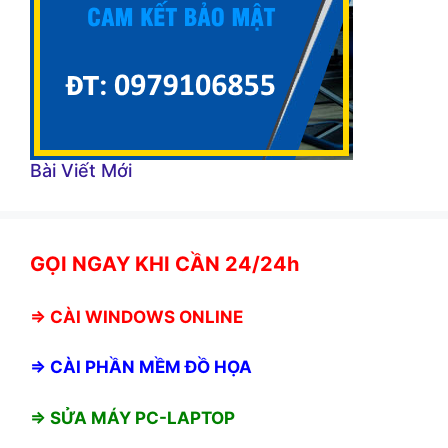
Bài Viết Mới
GỌI NGAY KHI CẦN 24/24h
⇒
CÀI WINDOWS ONLINE
⇒
CÀI PHẦN MỀM ĐỒ HỌA
⇒ SỬA MÁY PC-LAPTOP